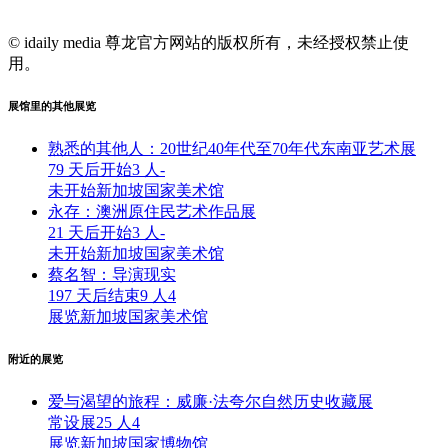
© idaily media 尊龙官方网站的版权所有，未经授权禁止使
用。
展馆里的其他展览
熟悉的其他人：20世纪40年代至70年代东南亚艺术展
79 天后开始
3 人
-
未开始
新加坡国家美术馆
永存：澳洲原住民艺术作品展
21 天后开始
3 人
-
未开始
新加坡国家美术馆
蔡名智：导演现实
197 天后结束
9 人
4
展览
新加坡国家美术馆
附近的展览
爱与渴望的旅程：威廉·法夸尔自然历史收藏展
常设展
25 人
4
展览
新加坡国家博物馆