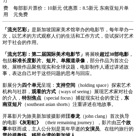
厅
费
每部影片票价：10新元 优惠票：8.5新元 东南亚短片单
用
元免费
「流光艺彩」
是新加坡国家美术馆举办的电影节，每年举办一
次，以艺术的方式观察人们的生活和工作方式，尝试探讨艺术
对于社会的作用。
「流光艺彩：第二届国际美术电影节」
将展映
超过30部电影
，
包括
标准长度影片、短片、单频道录像
，部分作品为首次公
映。展映作品聚焦现实和全球议题，电影制作人通过讲述故
事，表达自己对于这些问题的思考与回应。
影展分为
四个单元
呈现：
支持空间
（holding space）探索艺术
机构与社群，
观看的方式
（ways of seeing）展现艺术家对社会
的介入，
特别焦点
（special focus）捕捉现实社会的变迁，
东
南亚短片
（southeast asian shorts）注重讲述在地故事。
开幕影片为旅美新加坡摄影师
汪春龙
（john clang）首次执导
的电影
《灰彩虹》
（their remaining journey），影片由
三个故
事
串联而成，主人公分别是英年早逝的
女演员
、在纽约旅行的
普拉提教练
、
移民台湾的新加坡人
。