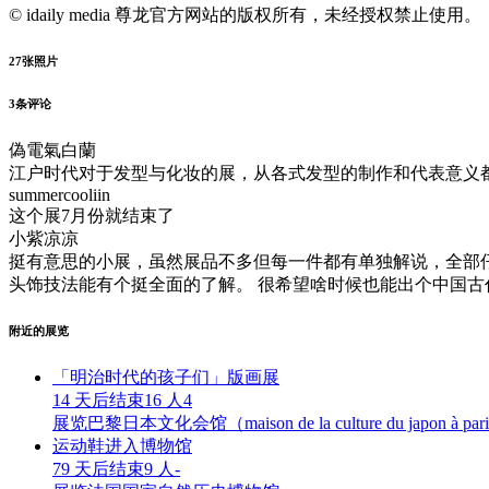
© idaily media 尊龙官方网站的版权所有，未经授权禁止使用。
27
张照片
3
条评论
偽電氣白蘭
江户时代对于发型与化妆的展，从各式发型的制作和代表意义
summercooliin
这个展7月份就结束了
小紫凉凉
挺有意思的小展，虽然展品不多但每一件都有单独解说，全部
头饰技法能有个挺全面的了解。 很希望啥时候也能出个中国
附近的展览
「明治时代的孩子们」版画展
14 天后结束
16 人
4
展览
巴黎日本文化会馆（maison de la culture du japon à par
运动鞋进入博物馆
79 天后结束
9 人
-