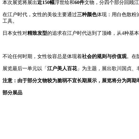
本次展览将展出
近150幅
浮世绘和
60件
文物，分四个部分回顾江户时
在江户时代，女性的美妆主要通过
三种颜色
体现：用白色散粉
工具。
日本女性对
精致发型
的追求在江户时代达到了顶峰，从4种基
不论任何时期，女性妆容总是体现着
社会的规则与价值观
。在
展览最后一单元以「
江户美人百花
」为主题，展出歌川国贞、
注意：由于部分文物较为脆弱不宜长期展示，展览将分为两期
部分展品