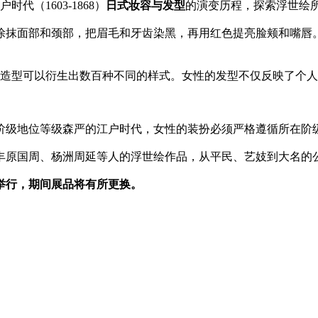
代（1603-1868）
日式妆容与发型
的演变历程，探索浮世绘
涂抹面部和颈部，把眉毛和牙齿染黑，再用红色提亮脸颊和嘴唇
本造型可以衍生出数百种不同的样式。女性的发型不仅反映了个
阶级地位等级森严的江户时代，女性的装扮必须严格遵循所在阶
丰原国周、杨洲周延等人的浮世绘作品，从平民、艺妓到大名的
举行，期间展品将有所更换。