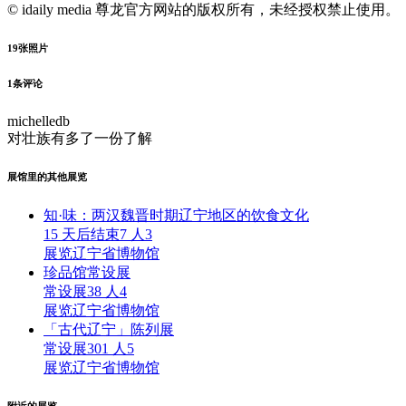
© idaily media 尊龙官方网站的版权所有，未经授权禁止使用。
19
张照片
1
条评论
michelledb
对壮族有多了一份了解
展馆里的其他展览
知·味：两汉魏晋时期辽宁地区的饮食文化
15 天后结束
7 人
3
展览
辽宁省博物馆
珍品馆常设展
常设展
38 人
4
展览
辽宁省博物馆
「古代辽宁」陈列展
常设展
301 人
5
展览
辽宁省博物馆