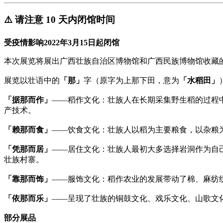
⚠️ 请注意 10 天内闭馆时间
受疫情影响2022年3月15日起闭馆
本次展览将展出广西壮族自治区博物馆和广西民族博物馆收藏
展览以壮语中的
「那」
字（原字为上那下田，意为
「水稻田」
「据那而作」
——稻作文化：壮族人在长期采集野生稻的过程
产技术。
「赖那而食」
——饮食文化：壮族人以稻为主要粮食，以杂粮
「凭那而居」
——居住文化：壮族人最初大多选择岩洞作为自
壮族村寨。
「靠那而饰」
——服饰文化：稻作农业的发展带动了棉、麻纺
「依那而乐」
——呈现了壮族的铜鼓文化、戏乐文化、山歌文
部分展品