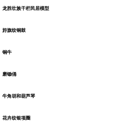
龙胜壮族干栏民居模型
斿旗纹铜鼓
铜牛
磨锄俑
牛角胡和葫芦琴
花卉纹银项圈