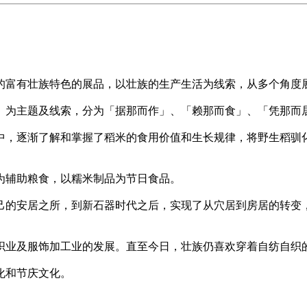
的富有壮族特色的展品，以壮族的生产生活为线索，从多个角度
）为主题及线索，分为「据那而作」、「赖那而食」、「凭那而
中，逐渐了解和掌握了稻米的食用价值和生长规律，将野生稻驯
为辅助粮食，以糯米制品为节日食品。
己的安居之所，到新石器时代之后，实现了从穴居到房居的转变
织业及服饰加工业的发展。直至今日，壮族仍喜欢穿着自纺自织
化和节庆文化。