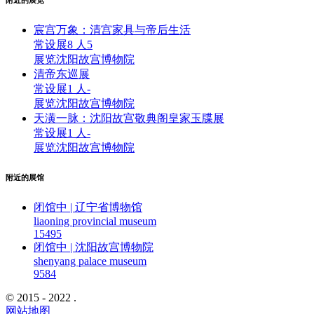
附近的展览
宸宫万象：清宫家具与帝后生活
常设展
8 人
5
展览
沈阳故宫博物院
清帝东巡展
常设展
1 人
-
展览
沈阳故宫博物院
天潢一脉：沈阳故宫敬典阁皇家玉牒展
常设展
1 人
-
展览
沈阳故宫博物院
附近的展馆
闭馆中 | 辽宁省博物馆
liaoning provincial museum
1549
5
闭馆中 | 沈阳故宫博物院
shenyang palace museum
958
4
© 2015 - 2022 .
网站地图