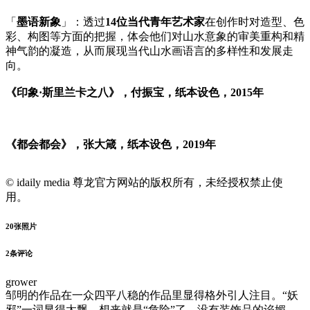
「
墨语新象
」：透过
14位当代青年艺术家
在创作时对造型、色
彩、构图等方面的把握，体会他们对山水意象的审美重构和精
神气韵的凝造，从而展现当代山水画语言的多样性和发展走
向。
《印象·斯里兰卡之八》，付振宝，纸本设色，2015年
《都会都会》，张大箴，纸本设色，2019年
© idaily media 尊龙官方网站的版权所有，未经授权禁止使
用。
20
张照片
2
条评论
grower
邹明的作品在一众四平八稳的作品里显得格外引人注目。“妖
邪”一词显得太飘，想来就是“危险”了。没有装饰品的谄媚