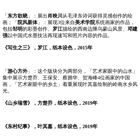
「
东方欲晓
」：展出
肖映川
从毛泽东诗词获得灵感创作的绘
画；「
院风新体
」：展现3位来自
美术学院
系统画家的作品，
包括
邹明
的彩墨创作、
罗江
描绘的西南边陲乌蒙山风景、
邓建
强
以中国式水墨技法再现速写和照片内容的作品。
《写生之三》，罗江，纸本设色，2015年
「
游心方外
」：这个版块分为两部分，「艺术家眼中的山水」
集中展示方楚乔、王保安、蔡拥华、贺海峰4位画家的中国
画，「艺术家眼中的乡土」着重展现叶其嘉绘制的岭南水乡风
光。
《山乡瑞雪》，方楚乔，纸本设色，2019年
《东村纪事》，叶其嘉，纸本设色，2019年