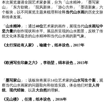
本次展览邀请全国艺术家参展，分为「山水精神」「墨写家
山」「东方欲晓」「院风新体」「游心方外」「墨语新象」六
个板块，以不同展览主题来梳理和诠释
当代山水画
的历史文脉
和传承发展。
「
山水精神
」：通过
40位
艺术家的画作，展现当代
山水画坛中
坚力量
的创作现状和水平。展品所呈现的山水图景，反映了传
统文化体系蕴含的山水精神和当代山水画的新气象。
《太行深处有人家》，喻建十，纸本设色，2017年
《欧洲写生印象之六》，李劲堃，绢本设色，2015年
「
墨写家山
」：该板块将展示14位艺术家的
山水写生个案
，观
察当代山水画家的问题取向和创造实践，体会他们对
古人传
统
、
现代经验
、以及
大自然
的理解。
《见山楼》，任清，纸本设色 ，2016年