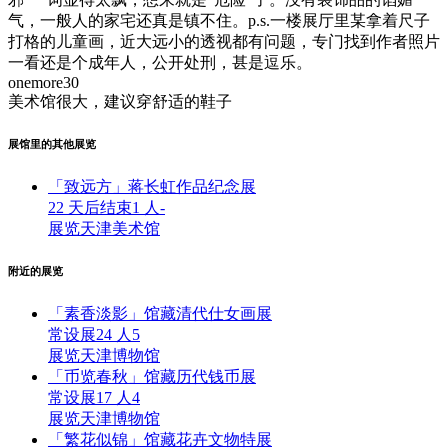
气，一般人的家宅还真是镇不住。p.s.一楼展厅里某拿着尺子
打格的儿童画，近大远小的透视都有问题，专门找到作者照片
一看还是个成年人，公开处刑，甚是逗乐。
onemore30
美术馆很大，建议穿舒适的鞋子
展馆里的其他展览
「致远方」蒋长虹作品纪念展
22 天后结束
1 人
-
展览
天津美术馆
附近的展览
「素香淡影」馆藏清代仕女画展
常设展
24 人
5
展览
天津博物馆
「币览春秋」馆藏历代钱币展
常设展
17 人
4
展览
天津博物馆
「繁花似锦」馆藏花卉文物特展