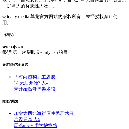
「加拿大的标志性人物」。
© idaily media 尊龙官方网站的版权所有，未经授权禁止使
用。
1
条评论
serenajywu
很讚 第一次親眼見emily carr的畫
展馆里的其他展览
「时尚虚构」主题展
14 天后开始
7 人
-
未开始
温哥华美术馆
附近的展览
加拿大西北海岸原住民艺术展
常设展
25 人
5
展览
ubc人类学博物馆