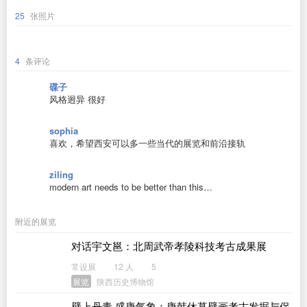
25
张照片
4
条评论
碟子
风格迥异 很好
sophia
喜欢，希望西安可以多一些当代的展览和前沿接轨
ziling
modern art needs to be better than this…
附近的展览
对话宇文邕：北周武帝孝陵科技考古成果展
常设展
12 人
5
展览
陕西历史博物馆
壁上丹青 盛唐气象：唐韩休墓壁画考古发掘与保