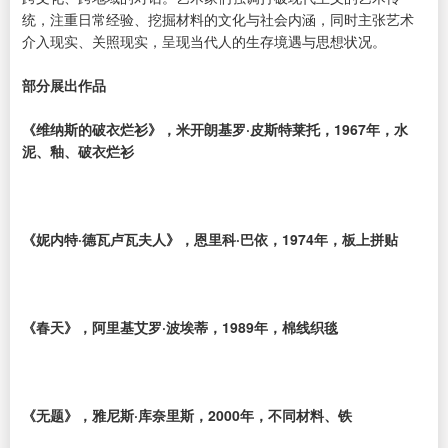
统，注重日常经验、挖掘材料的文化与社会内涵，同时主张艺术
介入现实、关照现实，呈现当代人的生存境遇与思想状况。
部分展出作品
《维纳斯的破衣烂衫》，米开朗基罗·皮斯特莱托，1967年，水
泥、釉、破衣烂衫
《妮内特·德瓦卢瓦夫人》，恩里科·巴依，1974年，板上拼贴
《春天》，阿里基艾罗·波埃蒂，1989年，棉线织毯
《无题》，雅尼斯·库奈里斯，2000年，不同材料、铁