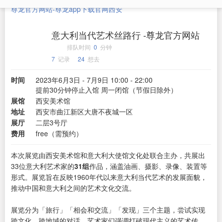
尊龙官方网站-尊龙app下载官网
西安
意大利当代艺术丝路行 -尊龙官方网站
排队时间
0
分钟
7
记录
24
想去
时间
2023年6月3日 - 7月9日 10:00 - 22:00
提前30分钟停止入馆 周一闭馆（节假日除外）
展馆
西安美术馆
地址
西安市曲江新区大唐不夜城一区
展厅
二层3号厅
费用
free（需预约）
本次展览由西安美术馆和意大利大使馆文化处联合主办，共展出
33位意大利艺术家的
31组
作品，涵盖油画、摄影、录像、装置等
形式。展览旨在反映1960年代以来意大利当代艺术的发展面貌，
推动中国和意大利之间的艺术文化交流。
展览分为「旅行」「相会和交流」「发现」三个主题，尝试实现
跨文化、跨地域的对话。艺术家们强调打破现代主义的艺术传