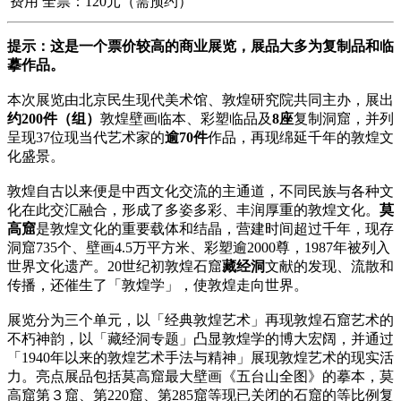
费用
全票：120元（需预约）
提示：这是一个票价较高的商业展览，展品大多为复制品和临
摹作品。
本次展览由北京民生现代美术馆、敦煌研究院共同主办，展出
约200件（组）
敦煌壁画临本、彩塑临品及
8座
复制洞窟，并列
呈现37位现当代艺术家的
逾70件
作品，再现绵延千年的敦煌文
化盛景。
敦煌自古以来便是中西文化交流的主通道，不同民族与各种文
化在此交汇融合，形成了多姿多彩、丰润厚重的敦煌文化。
莫
高窟
是敦煌文化的重要载体和结晶，营建时间超过千年，现存
洞窟735个、壁画4.5万平方米、彩塑逾2000尊，1987年被列入
世界文化遗产。20世纪初敦煌石窟
藏经洞
文献的发现、流散和
传播，还催生了「敦煌学」，使敦煌走向世界。
展览分为三个单元，以「经典敦煌艺术」再现敦煌石窟艺术的
不朽神韵，以「藏经洞专题」凸显敦煌学的博大宏阔，并通过
「1940年以来的敦煌艺术手法与精神」展现敦煌艺术的现实活
力。亮点展品包括莫高窟最大壁画《五台山全图》的摹本，莫
高窟第３窟、第220窟、第285窟等现已关闭的石窟的等比例复