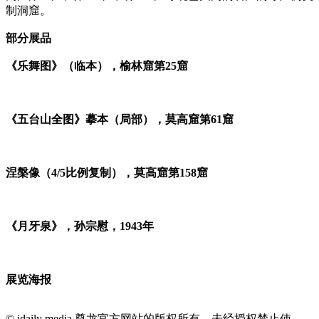
制洞窟。
部分展品
《乐舞图》（临本），榆林窟第25窟
《五台山全图》摹本（局部），莫高窟第61窟
涅槃像（4/5比例复制），莫高窟第158窟
《月牙泉》，孙宗慰，1943年
展览海报
© idaily media 尊龙官方网站的版权所有，未经授权禁止使