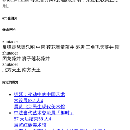
用。
675
张照片
60
条评论
zhutaoer
反弹琵琶舞乐图 中唐 莲花舞童藻井 盛唐 三兔飞天藻井 隋
zhutaoer
团龙藻井 狮子莲花藻井
zhutaoer
北方天王 南方天王
附近的展览
绵延：变动中的中国艺术
常设展
632 人
4
展览
北京民生现代美术馆
中法当代艺术交流展「趣时」
57 天后结束
58 人
4
展览
红砖美术馆