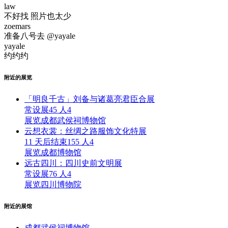
law
不好找 照片也太少
zoemars
准备八号去 @yayale
yayale
约约约
附近的展览
「明良千古」刘备与诸葛亮君臣合展
常设展
45 人
4
展览
成都武侯祠博物馆
云想衣裳：丝绸之路服饰文化特展
11 天后结束
155 人
4
展览
成都博物馆
远古四川：四川史前文明展
常设展
76 人
4
展览
四川博物院
附近的展馆
成都武侯祠博物馆