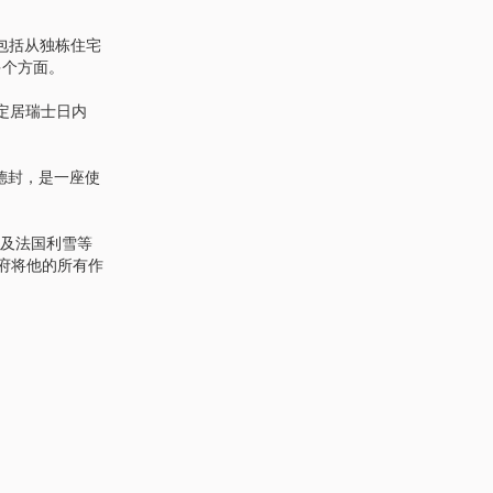
包括从独栋住宅
多个方面。
8年定居瑞士日内
拉绍德封，是一座使
什及法国利雪等
政府将他的所有作