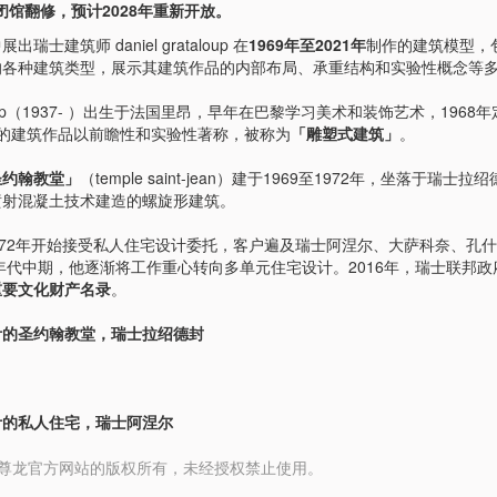
起闭馆翻修，预计2028年重新开放。
瑞士建筑师 daniel grataloup 在
1969年至2021年
制作的建筑模型，
的各种建筑类型，展示其建筑作品的内部布局、承重结构和实验性概念等
rataloup（1937- ）出生于法国里昂，早年在巴黎学习美术和装饰艺术，196
oup 的建筑作品以前瞻性和实验性著称，被称为
「雕塑式建筑」
。
圣约翰教堂」
（temple saint-jean）建于1969至1972年，坐落于瑞士
喷射混凝土技术建造的螺旋形建筑。
up 从1972年开始接受私人住宅设计委托，客户遍及瑞士阿涅尔、大萨科奈、孔
0年代中期，他逐渐将工作重心转向多单元住宅设计。2016年，瑞士联邦
重要文化财产名录
。
p 设计的圣约翰教堂，瑞士拉绍德封
p 设计的私人住宅，瑞士阿涅尔
 media 尊龙官方网站的版权所有，未经授权禁止使用。