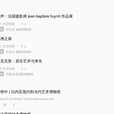
声：法国摄影师 jean-baptiste huynh 作品展
17 天后结束
0 人
-
展览
巴比尔-穆勒博物馆
非洲之盾
31 天后结束
0 人
-
展览
巴比尔-穆勒博物馆
看见无形：原生艺术与来生
12 天后结束
0 人
-
展览
宗教改革国际博物馆
馆中 | 日内瓦现代和当代艺术博物馆
seum of modern and contemporary art
38
4
百达翡丽钟表博物馆