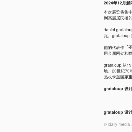
2024年12月
本次展览将集中展出
到高层居民楼
daniel g
瓦。gratal
他的代表作
「
用金属网架和
gratalo
地。20世纪7
品收录至
国家
gratalou
gratalou
© idaily