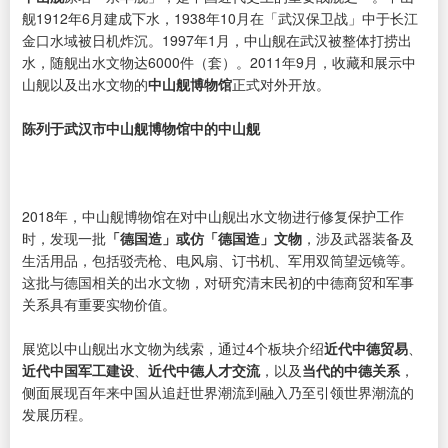
舰1912年6月建成下水，1938年10月在「武汉保卫战」中于长江
金口水域被日机炸沉。1997年1月，中山舰在武汉被整体打捞出
水，随舰出水文物达6000件（套）。2011年9月，收藏和展示中
山舰以及出水文物的
中山舰博物馆
正式对外开放。
陈列于武汉市中山舰博物馆中的中山舰
2018年，中山舰博物馆在对中山舰出水文物进行修复保护工作
时，发现一批
「德国造」或仿「德国造」文物
，涉及武器装备及
生活用品，包括驳壳枪、电风扇、订书机、军用双筒望远镜等。
这批与德国相关的出水文物，对研究清末民初的中德商贸和军事
关系具有重要实物价值。
展览以中山舰出水文物为线索，通过4个板块介绍
近代中德贸易
、
近代中国军工建设
、
近代中德人才交流
，以及
当代的中德关系
，
侧面展现百年来中国从追赶世界潮流到融入乃至引领世界潮流的
发展历程。