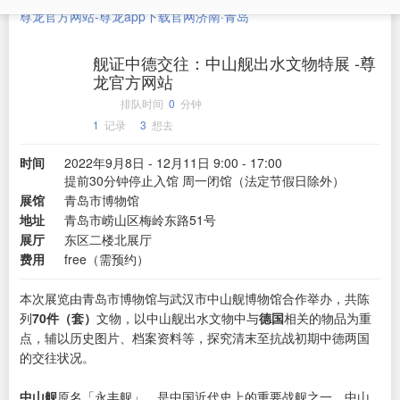
尊龙官方网站-尊龙app下载官网
济南·青岛
舰证中德交往：中山舰出水文物特展 -尊
龙官方网站
排队时间
0
分钟
1
记录
3
想去
时间
2022年9月8日 - 12月11日 9:00 - 17:00
提前30分钟停止入馆 周一闭馆（法定节假日除外）
展馆
青岛市博物馆
地址
青岛市崂山区梅岭东路51号
展厅
东区二楼北展厅
费用
free（需预约）
本次展览由青岛市博物馆与武汉市中山舰博物馆合作举办，共陈
列
70件（套）
文物，以中山舰出水文物中与
德国
相关的物品为重
点，辅以历史图片、档案资料等，探究清末至抗战初期中德两国
的交往状况。
中山舰
原名「永丰舰」，是中国近代史上的重要战舰之一。中山