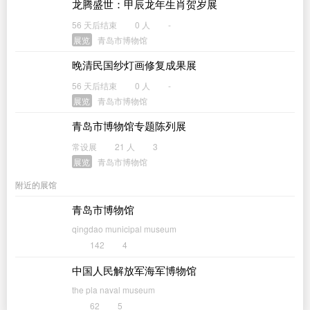
龙腾盛世：甲辰龙年生肖贺岁展
56 天后结束
0 人
-
展览
青岛市博物馆
晚清民国纱灯画修复成果展
56 天后结束
0 人
-
展览
青岛市博物馆
青岛市博物馆专题陈列展
常设展
21 人
3
展览
青岛市博物馆
附近的展馆
青岛市博物馆
qingdao municipal museum
142
4
中国人民解放军海军博物馆
the pla naval museum
62
5