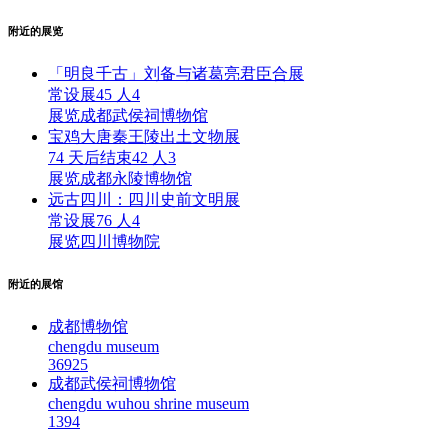
附近的展览
「明良千古」刘备与诸葛亮君臣合展
常设展
45 人
4
展览
成都武侯祠博物馆
宝鸡大唐秦王陵出土文物展
74 天后结束
42 人
3
展览
成都永陵博物馆
远古四川：四川史前文明展
常设展
76 人
4
展览
四川博物院
附近的展馆
成都博物馆
chengdu museum
3692
5
成都武侯祠博物馆
chengdu wuhou shrine museum
139
4