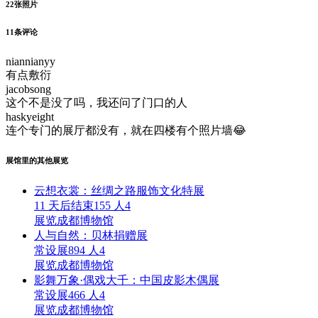
22
张照片
11
条评论
niannianyy
有点敷衍
jacobsong
这个不是没了吗，我还问了门口的人
haskyeight
连个专门的展厅都没有，就在四楼有个照片墙😂
展馆里的其他展览
云想衣裳：丝绸之路服饰文化特展
11 天后结束
155 人
4
展览
成都博物馆
人与自然：贝林捐赠展
常设展
894 人
4
展览
成都博物馆
影舞万象·偶戏大千：中国皮影木偶展
常设展
466 人
4
展览
成都博物馆