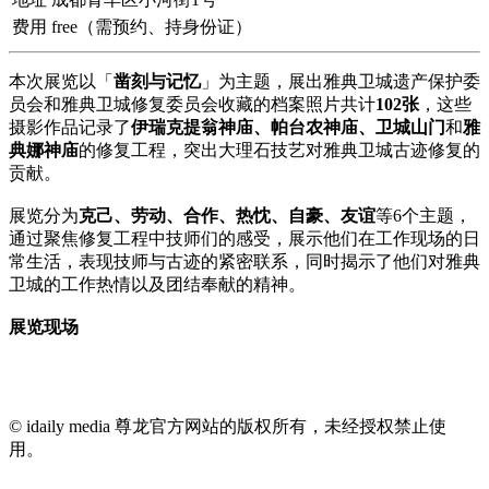
费用
free（需预约、持身份证）
本次展览以「
凿刻与记忆
」为主题，展出雅典卫城遗产保护委
员会和雅典卫城修复委员会收藏的档案照片共计
102张
，这些
摄影作品记录了
伊瑞克提翁神庙、帕台农神庙、卫城山门
和
雅
典娜神庙
的修复工程，突出大理石技艺对雅典卫城古迹修复的
贡献。
展览分为
克己、劳动、合作、热忱、自豪、友谊
等6个主题，
通过聚焦修复工程中技师们的感受，展示他们在工作现场的日
常生活，表现技师与古迹的紧密联系，同时揭示了他们对雅典
卫城的工作热情以及团结奉献的精神。
展览现场
© idaily media 尊龙官方网站的版权所有，未经授权禁止使
用。