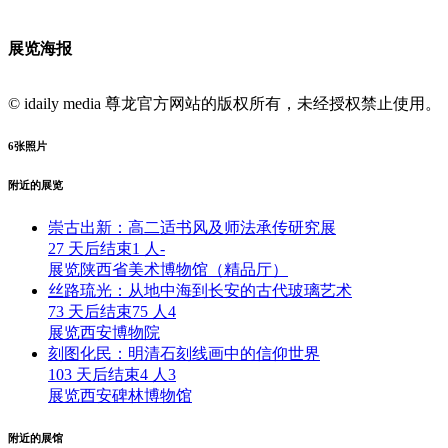
展览海报
© idaily media 尊龙官方网站的版权所有，未经授权禁止使用。
6
张照片
附近的展览
崇古出新：高二适书风及师法承传研究展
27 天后结束
1 人
-
展览
陕西省美术博物馆（精品厅）
丝路琉光：从地中海到长安的古代玻璃艺术
73 天后结束
75 人
4
展览
西安博物院
刻图化民：明清石刻线画中的信仰世界
103 天后结束
4 人
3
展览
西安碑林博物馆
附近的展馆