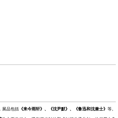
，展品包括
《来今雨轩》、《沈尹默》、《鲁迅和沈兼士》
等。