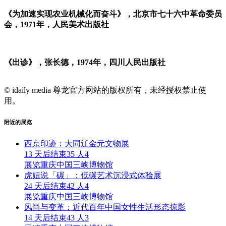
《为加速实现农业机械化而奋斗》，北京市七十六中革命委员
会，1971年，人民美术出版社
《出诊》，张长德，1974年，四川人民出版社
© idaily media 尊龙官方网站的版权所有，未经授权禁止使
用。
附近的展览
西京印迹：大同辽金元文物展
13 天后结束
35 人
4
展览
重庆中国三峡博物馆
虎妞说「碳」：低碳艺术沉浸式体验展
24 天后结束
42 人
4
展览
重庆中国三峡博物馆
风尚与变革：近代百年中国女性生活形态掠影
14 天后结束
43 人
3