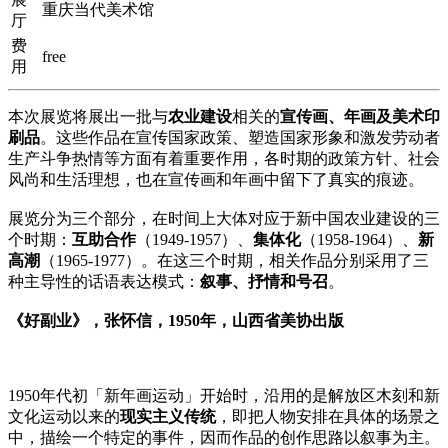
重庆当代美术馆
厅
费
free
用
本次展览将展出一批与
农业建设
相关的
宣传画、年画及美术印
刷品
。这些作品在宣传国家政策、塑造国家形象和激发劳动者
生产斗争热情等方面有着重要作用，各时期的政策方针、社会
风尚和生活理想，也在宣传画和年画中留下了真实的痕迹。
展览分为三个部分，在时间上大体对应于新中国农业建设的三
个时期：
互助合作
（1949-1957）、
集体化
（1958-1964）、
新
高潮
（1965-1977）。在这三个时期，相关作品分别采用了三
种主导性的话语表达模式：
叙事、抒情和号召
。
《好副业》，张怀信，1950年，山西省美协出版
1950年代初「新年画运动」开始时，沿用的是解放区木刻和新
文化运动以来的
现实主义传统
，即把人物安排在具体的场景之
中，描绘一个特定的事件，因而作品的创作思路以叙事为主。