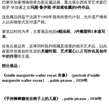
巴黎毕加索博物馆举办新近藏品展，重点展出西班牙艺术家巴
勃罗·毕加索之女
玛雅·鲁伊斯-毕加索收藏的9件作品
。
这批藏品得益于法国于1968年颁布的替代计划，允许遗产继承
人以实物形式支付遗产税。
展览以时间为序，主要展品包括
6幅油画、2件雕塑和1本速写
本
。
在焦点展品旁，还将同时陈列馆藏及借展的相关艺术品，以此
探索毕加索创作生涯的
关键时期
、
艺术重心
以及
写作在其创作
中的作用
等主题。
部分展品：
《emilie marguerite walter royan 肖像》（portrait d’emilie
marguerite walter royan），pablo picasso，1939年
《手持棒棒糖坐在椅子上的儿童》，pablo picasso，1938年