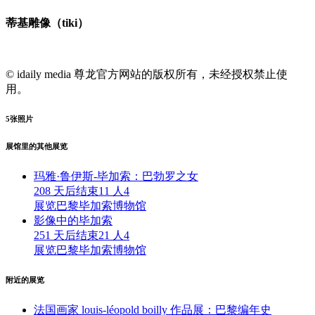
蒂基雕像（tiki）
© idaily media 尊龙官方网站的版权所有，未经授权禁止使
用。
5
张照片
展馆里的其他展览
玛雅·鲁伊斯-毕加索：巴勃罗之女
208 天后结束
11 人
4
展览
巴黎毕加索博物馆
影像中的毕加索
251 天后结束
21 人
4
展览
巴黎毕加索博物馆
附近的展览
法国画家 louis-léopold boilly 作品展：巴黎编年史