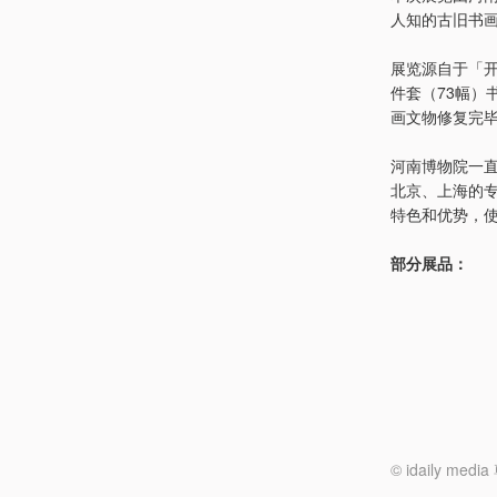
人知的古旧书
展览源自于「开
件套（73幅）
画文物修复完
河南博物院一直
北京、上海的
特色和优势，
部分展品：
© idaily