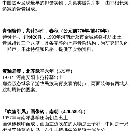
中国迄今发现最早的排箫实物，为禽类腿骨所制，由13根长短
递减的骨管组成。
青铜编钟，共计24件，春秋（公元前770年-前476年）
镈钟4件、钮钟20件，1993年河南新郑市金城路祭祀坑出土
音域超过三个八度，具备完整的七声音阶结构，为研究消失的
「郑声」乐律特征和风格，提供了实物资料。
黄釉扁壶，北齐武平六年（575年）
1971年河南安阳市范粹墓出土
扁壶形态继承了游牧民族马背皮囊的特点，两面装饰有西域人
跳胡腾舞的图案。
「吹笙引凤」画像砖，南朝（420-589年）
1957年河南邓县学庄南朝墓出土
画像砖模印而成，画面左边吹笙的人物是王子乔，中间是一只
衔灵芝仙草的凤鸟，右边手持拂尘的是道士浮丘公。