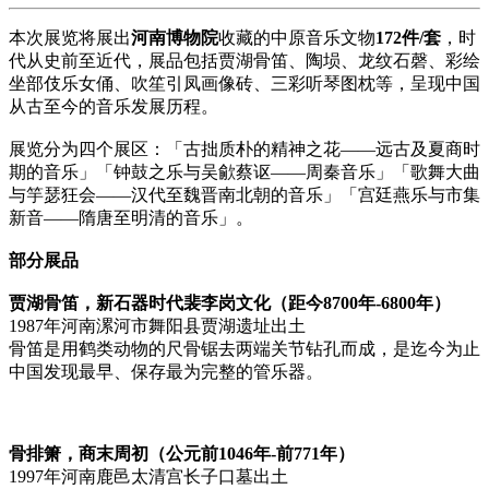
本次展览将展出
河南博物院
收藏的中原音乐文物
172件/套
，时
代从史前至近代，展品包括贾湖骨笛、陶埙、龙纹石磬、彩绘
坐部伎乐女俑、吹笙引凤画像砖、三彩听琴图枕等，呈现中国
从古至今的音乐发展历程。
展览分为四个展区：「古拙质朴的精神之花——远古及夏商时
期的音乐」「钟鼓之乐与吴歈蔡讴——周秦音乐」「歌舞大曲
与竽瑟狂会——汉代至魏晋南北朝的音乐」「宫廷燕乐与市集
新音——隋唐至明清的音乐」。
部分展品
贾湖骨笛，新石器时代裴李岗文化（距今8700年-6800年）
1987年河南漯河市舞阳县贾湖遗址出土
骨笛是用鹤类动物的尺骨锯去两端关节钻孔而成，是迄今为止
中国发现最早、保存最为完整的管乐器。
骨排箫，商末周初（公元前1046年-前771年）
1997年河南鹿邑太清宫长子口墓出土