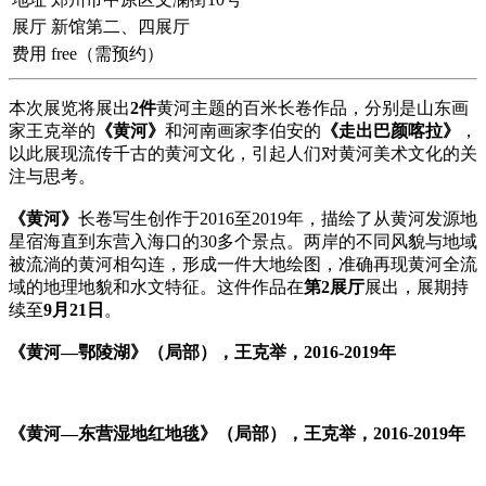
展厅
新馆第二、四展厅
费用
free（需预约）
本次展览将展出
2件
黄河主题的百米长卷作品，分别是山东画
家王克举的
《黄河》
和河南画家李伯安的
《走出巴颜喀拉》
，
以此展现流传千古的黄河文化，引起人们对黄河美术文化的关
注与思考。
《黄河》
长卷写生创作于2016至2019年，描绘了从黄河发源地
星宿海直到东营入海口的30多个景点。两岸的不同风貌与地域
被流淌的黄河相勾连，形成一件大地绘图，准确再现黄河全流
域的地理地貌和水文特征。这件作品在
第2展厅
展出，展期持
续至
9月21日
。
《黄河—鄂陵湖》（局部），王克举，2016-2019年
《黄河—东营湿地红地毯》（局部），王克举，2016-2019年