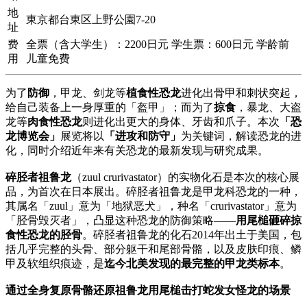
地
東京都台東区上野公園7-20
址
费
全票（含大学生）：2200日元 学生票：600日元 学龄前
用
儿童免费
为了
防御
，甲龙、剑龙等
植食性恐龙
进化出骨甲和刺状突起，
给自己装备上一身厚重的「盔甲」；而为了
掠食
，暴龙、大盗
龙等
肉食性恐龙
则进化出更大的身体、牙齿和爪子。本次
「恐
龙博览会」
展览将以
「进攻和防守」
为关键词，解读恐龙的进
化，同时介绍近年来有关恐龙的最新发现与研究成果。
碎胫者祖鲁龙
（zuul crurivastator）的实物化石是本次的核心展
品，为首次在日本展出。碎胫者祖鲁龙是甲龙科恐龙的一种，
其属名「zuul」意为「地狱恶犬」，种名「crurivastator」意为
「胫骨毁灭者」，凸显这种恐龙的防御策略――
用尾槌砸碎掠
食性恐龙的胫骨
。碎胫者祖鲁龙的化石2014年出土于美国，包
括几乎完整的头骨、部分躯干和尾部骨骼，以及皮肤印痕、鳞
甲及软组织痕迹，是
迄今北美发现的最完整的甲龙类标本
。
通过全身复原骨骼还原祖鲁龙用尾槌击打蛇发女怪龙的场景