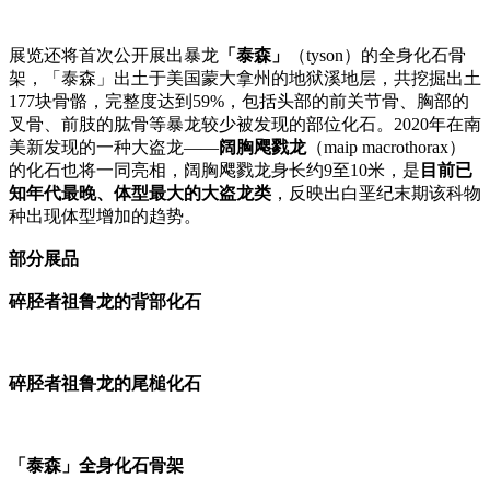
展览还将首次公开展出暴龙
「泰森」
（tyson）的全身化石骨
架，「泰森」出土于美国蒙大拿州的地狱溪地层，共挖掘出土
177块骨骼，完整度达到59%，包括头部的前关节骨、胸部的
叉骨、前肢的肱骨等暴龙较少被发现的部位化石。2020年在南
美新发现的一种大盗龙——
阔胸飔戮龙
（maip macrothorax）
的化石也将一同亮相，阔胸飔戮龙身长约9至10米，是
目前已
知年代最晚、体型最大的大盗龙类
，反映出白垩纪末期该科物
种出现体型增加的趋势。
部分展品
碎胫者祖鲁龙的背部化石
碎胫者祖鲁龙的尾槌化石
「泰森」全身化石骨架