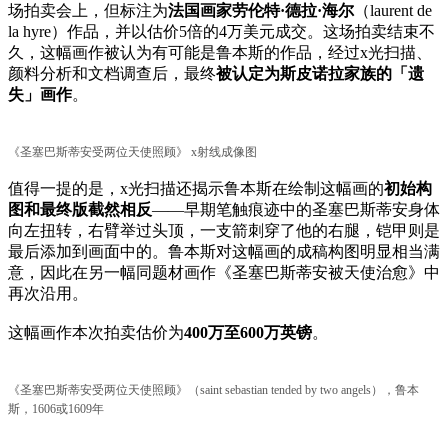
场拍卖会上，但标注为
法国画家劳伦特·德拉·海尔
（laurent de
la hyre）作品，并以估价5倍的4万美元成交。这场拍卖结束不
久，这幅画作被认为有可能是鲁本斯的作品，经过x光扫描、
颜料分析和文档调查后，最终
被认定为斯皮诺拉家族的「遗
失」画作
。
《圣塞巴斯蒂安受两位天使照顾》 x射线成像图
值得一提的是，x光扫描还揭示鲁本斯在绘制这幅画的
初始构
图和最终版截然相反
——早期笔触痕迹中的圣塞巴斯蒂安身体
向左扭转，右臂举过头顶，一支箭刺穿了他的右腿，铠甲则是
最后添加到画面中的。鲁本斯对这幅画的成稿构图明显相当满
意，因此在另一幅同题材画作《圣塞巴斯蒂安被天使治愈》中
再次沿用。
这幅画作本次拍卖估价为
400万至600万英镑
。
《圣塞巴斯蒂安受两位天使照顾》（saint sebastian tended by two angels），鲁本
斯，1606或1609年