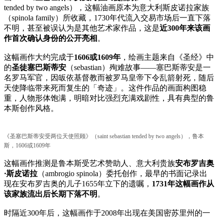
tended by two angels），这幅油画原本为意大利斯皮诺拉家族
（spinola family）所收藏，1730年代流入交易市场后一直下落
不明，甚至被误认为是其他艺术家作品，这是
近300年来该画
作首次确认身份的公开亮相
。
这幅画作大约完成于
1606或1609年
，绘画主题来自《圣经》中
的
圣徒塞巴斯蒂安
（sebastian）殉难故事——塞巴斯蒂安是一
名罗马军官，因皈依基督教而被罗马皇帝下令乱箭射死，随后
天使降临带来死而复生的「奇迹」。这件作品的画面构图稳
重，人物形体饱满，明暗对比强烈充满戏剧性，具有典型的鲁
本斯创作风格。
《圣塞巴斯蒂安受两位天使照顾》（saint sebastian tended by two angels），鲁本
斯，1606或1609年
这幅画作推测是鲁本斯受艺术赞助人、意大利贵族
安布罗吉奥
·斯皮诺拉
（ambrogio spinola）委托创作，最早的书面记录出
现在安布罗吉奥的儿子1655年立下的遗嘱，
1731年这幅画作从
该家族流出后长期下落不明
。
时隔近300年后，这幅画作于2008年出现在美国密苏里州的一