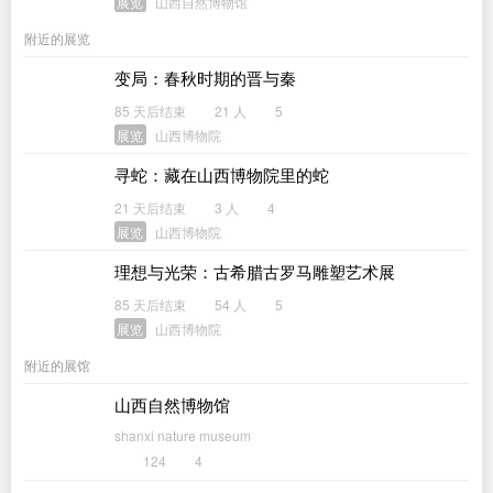
展览
山西自然博物馆
附近的展览
变局：春秋时期的晋与秦
85 天后结束
21 人
5
展览
山西博物院
寻蛇：藏在山西博物院里的蛇
21 天后结束
3 人
4
展览
山西博物院
理想与光荣：古希腊古罗马雕塑艺术展
85 天后结束
54 人
5
展览
山西博物院
附近的展馆
山西自然博物馆
shanxi nature museum
124
4