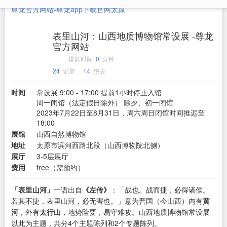
尊龙官方网站-尊龙app下载官网
太原
表里山河：山西地质博物馆常设展 -尊龙
官方网站
排队时间
0
分钟
24
记录
14
想去
时间
常设展 9:00 - 17:00 提前1小时停止入馆
周一闭馆（法定假日除外） 除夕、初一闭馆
2023年7月22日至8月31日，周六周日闭馆时间推迟至
18:00
展馆
山西自然博物馆
地址
太原市滨河西路北段（山西博物院北侧）
展厅
3-5层展厅
费用
free（需预约）
「表里山河」
一语出自
《左传》
：「战也。战而捷，必得诸侯。
若其不捷，表里山河，必无害也。」意为晋国（今山西）内有
黄
河
，外有
太行山
，地势险要，易守难攻。山西地质博物馆常设展
以此为主题，共分4个主题陈列和2个专题陈列。