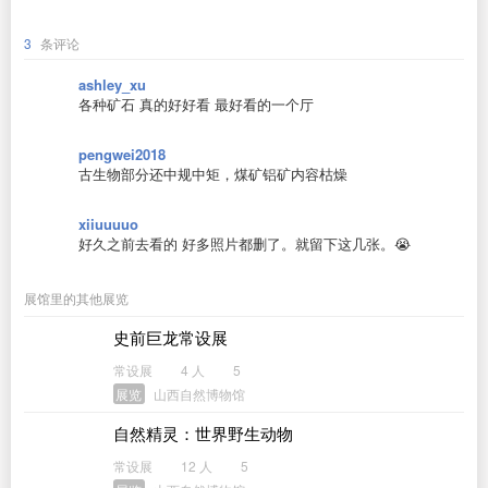
3
条评论
ashley_xu
各种矿石 真的好好看 最好看的一个厅
pengwei2018
古生物部分还中规中矩，煤矿铝矿内容枯燥
xiiuuuuo
好久之前去看的 好多照片都删了。就留下这几张。😭
展馆里的其他展览
史前巨龙常设展
常设展
4 人
5
展览
山西自然博物馆
自然精灵：世界野生动物
常设展
12 人
5