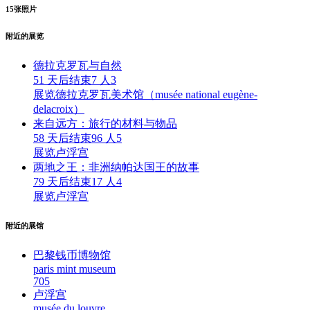
15
张照片
附近的展览
德拉克罗瓦与自然
51 天后结束
7 人
3
展览
德拉克罗瓦美术馆（musée national eugène-
delacroix）
来自远方：旅行的材料与物品
58 天后结束
96 人
5
展览
卢浮宫
两地之王：非洲纳帕达国王的故事
79 天后结束
17 人
4
展览
卢浮宫
附近的展馆
巴黎钱币博物馆
paris mint museum
70
5
卢浮宫
musée du louvre