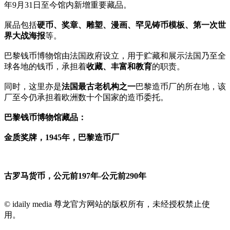
年9月31日至今馆内新增重要藏品。
展品包括
硬币、奖章、雕塑、漫画、罕见铸币模板、第一次世
界大战海报
等。
巴黎钱币博物馆由法国政府设立，用于贮藏和展示法国乃至全
球各地的钱币，承担着
收藏、丰富和教育
的职责。
同时，这里亦是
法国最古老机构之一
巴黎造币厂的所在地，该
厂至今仍承担着欧洲数十个国家的造币委托。
巴黎钱币博物馆藏品：
金质奖牌，1945年，巴黎造币厂
古罗马货币，公元前197年-公元前290年
© idaily media 尊龙官方网站的版权所有，未经授权禁止使
用。