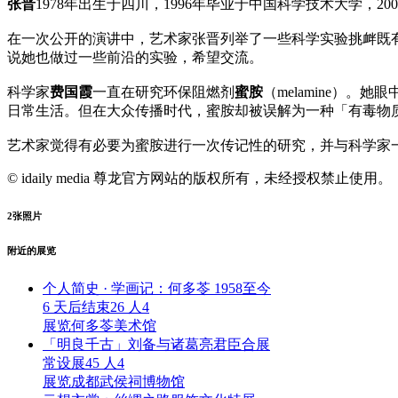
张晋
1978年出生于四川，1996年毕业于中国科学技术大学，
在一次公开的演讲中，艺术家张晋列举了一些科学实验挑衅既
说她也做过一些前沿的实验，希望交流。
科学家
费国霞
一直在研究环保阻燃剂
蜜胺
（melamine）
日常生活。但在大众传播时代，蜜胺却被误解为一种「有毒物
艺术家觉得有必要为蜜胺进行一次传记性的研究，并与科学家
© idaily media 尊龙官方网站的版权所有，未经授权禁止使用。
2
张照片
附近的展览
个人简史 · 学画记：何多苓 1958至今
6 天后结束
26 人
4
展览
何多苓美术馆
「明良千古」刘备与诸葛亮君臣合展
常设展
45 人
4
展览
成都武侯祠博物馆