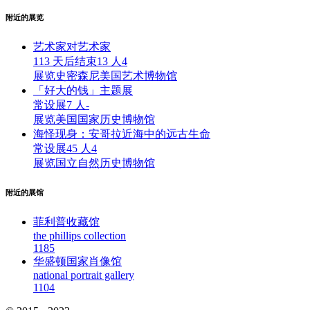
附近的展览
艺术家对艺术家
113 天后结束
13 人
4
展览
史密森尼美国艺术博物馆
「好大的钱」主题展
常设展
7 人
-
展览
美国国家历史博物馆
海怪现身：安哥拉近海中的远古生命
常设展
45 人
4
展览
国立自然历史博物馆
附近的展馆
菲利普收藏馆
the phillips collection
118
5
华盛顿国家肖像馆
national portrait gallery
110
4