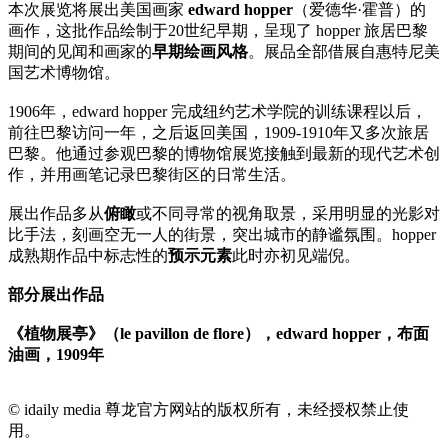
本次展览将展出美国画家
edward hopper
（爱德华·霍普）的
画作，这批作品绘制于20世纪早期，呈现了 hopper 旅居巴黎
期间的见闻和画家的
早期绘画风格
。展品全部借展自惠特尼美
国艺术博物馆。
1906年，edward hopper 完成纽约艺术学院的训练课程以后，
前往巴黎访问一年，之后返回美国，1909-1910年又多次旅居
巴黎。他通过参观巴黎的博物馆展览接触到最新的现代艺术创
作，并用画笔记录巴黎街区的日常生活。
展出作品多从
俯瞰
或不同寻常的视角取景，采用明显的光影对
比手法，刻画空无一人的街景，突出城市的静谧氛围。hopper
成熟期作品中标志性的
预示元素
此时亦初见端倪。
部分展出作品
《植物展亭》（le pavillon de flore），edward hopper，布面
油画，1909年
© idaily media 尊龙官方网站的版权所有，未经授权禁止使
用。