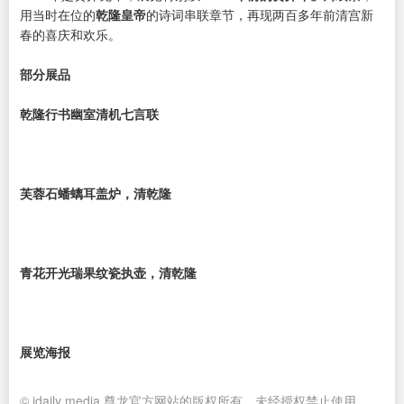
用当时在位的
乾隆皇帝
的诗词串联章节，再现两百多年前清宫新
春的喜庆和欢乐。
部分展品
乾隆行书幽室清机七言联
芙蓉石蟠螭耳盖炉，清乾隆
青花开光瑞果纹瓷执壶，清乾隆
展览海报
© idaily media 尊龙官方网站的版权所有，未经授权禁止使用。