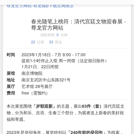
尊龙官方网站-尊龙app下载官网
南京
春光随笔上桃符：清代宫廷文物迎春展 -
尊龙官方网站
排队时间
0
分钟
22
记录
33
想去
时间
2023年1月18日 - 7月 9:00 - 17:00
提前1小时停止入馆 周一闭馆（法定假日除外）
1月21日、22日闭馆
展馆
南京博物院
地址
南京玄武区中山东路321号
展厅
艺术馆 28号展厅
费用
free（需预约）
本次展览围绕
「岁朝迎新」
的主题，展出
63件（套）
清代宫廷文
物，分为和乐、吉语、生春三个部分，为观者送上新春的美好祝
福和寄愿。
2023年是癸卯兔年，展览特别以
「240年前的癸卯年」
为线索，