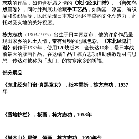
志功
的作品，如包含祈愿之情的
《东北经鬼门谱》、《善知鸟
版画卷》
，同时并列展出馆藏
手工艺品
，如陶器、漆器、编织
品和染织品等，以此呈现日本东北地区丰盛的文化创造力，寄
托对受灾地的美好祝愿。
栋方志功
（1903-1975）出生于日本青森市，他的许多作品呈
现出家乡的风土人情，带有鲜明的地域色彩。
《东北经鬼门
谱》
创作于1937年，使用120块版木，全长达10米，是日本战
前最大的版画作品。在这幅作品里栋方志功借助佛教题材与思
想，传达对被称为「鬼门」的贫寒家乡的祈福。
部分展品
《东北经鬼门谱·真黑童女》，纸本墨折，栋方志功，1937
年
《雪地护栏》，板画，栋方志功，1958年
《岩木山》局部，倭画，栋方志功，1950年代