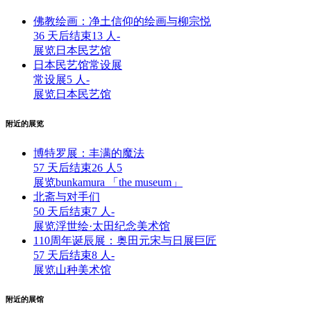
佛教绘画：净土信仰的绘画与柳宗悦
36 天后结束
13 人
-
展览
日本民艺馆
日本民艺馆常设展
常设展
5 人
-
展览
日本民艺馆
附近的展览
博特罗展：丰满的魔法
57 天后结束
26 人
5
展览
bunkamura 「the museum」
北斋与对手们
50 天后结束
7 人
-
展览
浮世绘·太田纪念美术馆
110周年诞辰展：奥田元宋与日展巨匠
57 天后结束
8 人
-
展览
山种美术馆
附近的展馆