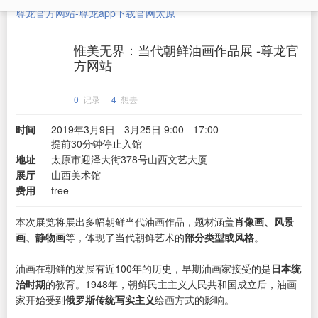
尊龙官方网站-尊龙app下载官网
太原
惟美无界：当代朝鲜油画作品展 -尊龙官
方网站
0
记录
4
想去
时间
2019年3月9日 - 3月25日 9:00 - 17:00
提前30分钟停止入馆
地址
太原市迎泽大街378号山西文艺大厦
展厅
山西美术馆
费用
free
本次展览将展出多幅朝鲜当代油画作品，题材涵盖
肖像画、风景
画、静物画
等，体现了当代朝鲜艺术的
部分类型或风格
。
油画在朝鲜的发展有近100年的历史，早期油画家接受的是
日本统
治时期
的教育。1948年，朝鲜民主主义人民共和国成立后，油画
家开始受到
俄罗斯传统写实主义
绘画方式的影响。