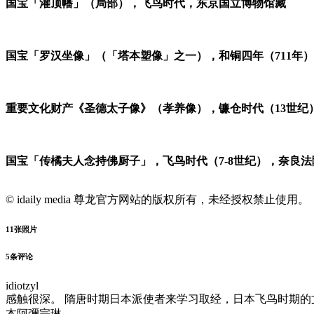
国宝「灌顶幡」（局部），飞鸟时代，东京国立博物馆藏
国宝「罗汉坐像」（「塔本塑像」之一），和铜四年（711年
重要文化财产《圣德太子像》（孝养像），镰仓时代（13世纪
国宝「传橘夫人念持佛厨子」，飞鸟时代（7-8世纪），奈良法
© idaily media 尊龙官方网站的版权所有，未经授权禁止使用。
11
张照片
5
条评论
idiotzyl
感触很深。 隋唐时期日本派使者来学习取经，日本飞鸟时期
本阿彌宗琳