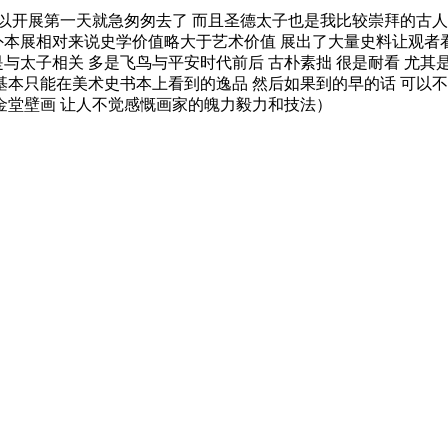
以开展第一天就急匆匆去了 而且圣德太子也是我比较崇拜的古人之
 另外本展相对来说史学价值略大于艺术价值 展出了大量史料让观
与太子相关 多是飞鸟与平安时代前后 古朴素拙 很是耐看 尤其
 基本只能在美术史书本上看到的逸品 然后如果到的早的话 可以
金堂壁画 让人不觉感慨画家的魄力毅力和技法）