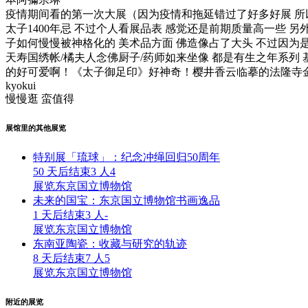
疫情期间看的第一次大展（因为疫情和拖延错过了好多好展 所
太子1400年忌 不过个人看展品表 感觉还是前期质量高一些
子如何慢慢被神格化的 美术品方面 佛造像占了大头 不过因为是
天寿国绣帐/橘夫人念佛厨子/药师如来坐像 都是有生之年系列
的好可爱啊！《太子御足印》好神奇！樱井香云临摹的法隆寺
kyokui
慢慢逛 蛮值得
展馆里的其他展览
特别展「琉球」：纪念冲绳回归50周年
50 天后结束
3 人
4
展览
东京国立博物馆
未来的国宝：东京国立博物馆书画逸品
1 天后结束
3 人
-
展览
东京国立博物馆
东南亚陶瓷：收藏与研究的轨迹
8 天后结束
7 人
5
展览
东京国立博物馆
附近的展览