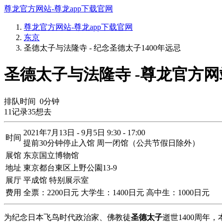
尊龙官方网站-尊龙app下载官网
尊龙官方网站-尊龙app下载官网
东京
圣德太子与法隆寺 - 纪念圣德太子1400年远忌
圣德太子与法隆寺 -尊龙官方网
排队时间
0
分钟
11
记录
35
想去
2021年7月13日 - 9月5日 9:30 - 17:00
时间
提前30分钟停止入馆 周一闭馆（公共节假日除外）
展馆
东京国立博物馆
地址
東京都台東区上野公園13-9
展厅
平成馆 特别展示室
费用
全票：2200日元 大学生：1400日元 高中生：1000日元
为纪念日本飞鸟时代政治家、佛教徒
圣德太子
逝世1400周年