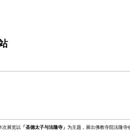
站
，本次展览以
「圣德太子与法隆寺」
为主题，展出佛教寺院法隆寺