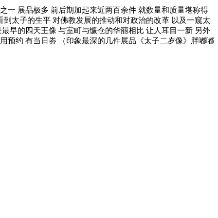
一 展品极多 前后期加起来近两百余件 就数量和质量堪称得
者看到太子的生平 对佛教发展的推动和对政治的改革 以及一窥太
是最早的四天王像 与室町与镰仓的华丽相比 让人耳目一新 另外
不用预约 有当日劵 （印象最深的几件展品《太子二岁像》胖嘟嘟