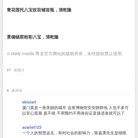
青花莲托八宝纹双铺首瓶，清乾隆
景德镇窑粉彩八宝，清乾隆
© idaily media 尊龙官方网站的版权所有，未经授权禁止使用。
47
张照片
6
条评论
ekieiart
厦门真是一座美丽的城市 这座博物馆安安静静地 人也不多可
以安心逛展 真不错 不用预约不用身份证直接进来就可以了
scarlet123
一个人的智慧远见，和对社会的影响力，陈嘉庚先生是楷模