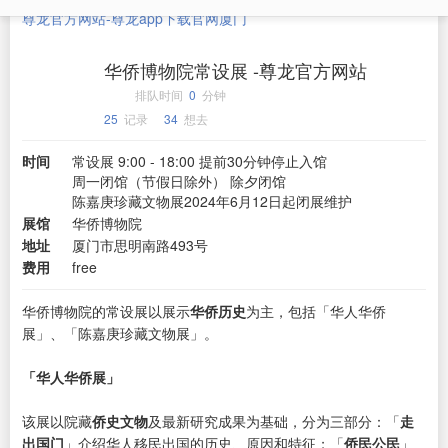
尊龙官方网站-尊龙app下载官网
厦门
华侨博物院常设展 -尊龙官方网站
排队时间
0
分钟
25
记录
34
想去
时间
常设展 9:00 - 18:00 提前30分钟停止入馆
周一闭馆（节假日除外） 除夕闭馆
陈嘉庚珍藏文物展2024年6月12日起闭展维护
展馆
华侨博物院
地址
厦门市思明南路493号
费用
free
华侨博物院的常设展以展示
华侨历史
为主，包括「华人华侨
展」、「陈嘉庚珍藏文物展」。
「华人华侨展」
该展以院藏
侨史文物
及最新研究成果为基础，分为三部分：「
走
出国门
」介绍华人移民出国的历史、原因和特征；「
侨民公民
」