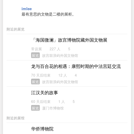
imlee
最有意思的文物是二楼的展柜。
附近的展览
「海国微澜」故宫博物院藏外国文物展
常设展
227 人
5
展览
故宫鼓浪屿外国文物馆
龙与百合花的相遇：康熙时期的中法宫廷交流
70 天后结束
12 人
4
展览
故宫鼓浪屿外国文物馆
江汉关的故事
60 天后结束
1 人
5
展览
厦门市博物馆
附近的展馆
华侨博物院