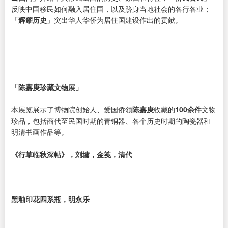
反映中国移民如何融入居住国，以及跻身当地社会的各行各业；
「
辉耀历史
」突出华人华侨为居住国建设作出的贡献。
「陈嘉庚珍藏文物展」
本展览展示了博物院创始人、爱国侨领
陈嘉庚
收藏的
100余件
文物
珍品，包括商代至民国时期的青铜器、各个历史时期的陶瓷器和
明清书画作品等。
《行草临秋深帖》，刘墉，金笺，清代
黑釉印花四系瓶，明永乐