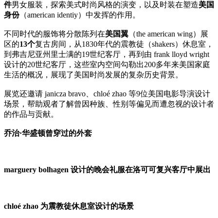
件
男女服装，探索美式时尚风格的演变，以及时装在塑造
美国
身份
（american identiy）中发挥的作用。
不同时代的服饰将分散陈列在
美国翼
（the american wing）展
区的
13个
复古房间，从1830年代的震教徒（shakers）休息室，
到弗吉尼亚州里士满的19世纪客厅，再到由 frank lloyd wright
设计的20世纪客厅，这些室内空间勾勒出200多年来美国家庭
生活的概况，展现了美国时尚发展的复杂历史背景。
展览还邀请 janicza bravo、chloé zhao 等9位美国电影导演设计
场景，帮助观者了解曾因种族、性别等偏见而遭忽视的设计者
的作品与贡献。
乔治·华盛顿曾穿过的外套
marguery bolhagen 设计的晚会礼服在洛可可复兴客厅中展出
chloé zhao 为震教徒休息室设计的场景