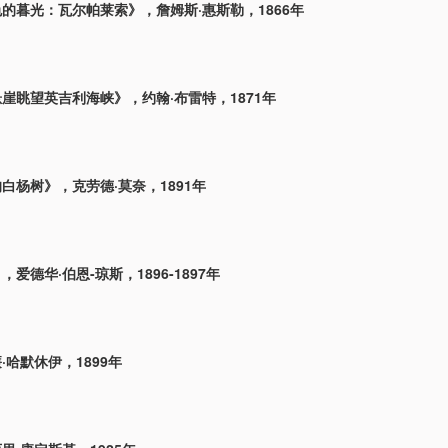
的暮光：瓦尔帕莱索》，詹姆斯·惠斯勒，1866年
崖眺望英吉利海峡》，约翰·布雷特，1871年
白杨树》，克劳德·莫奈，1891年
爱德华·伯恩-琼斯，1896-1897年
·哈默休伊，1899年