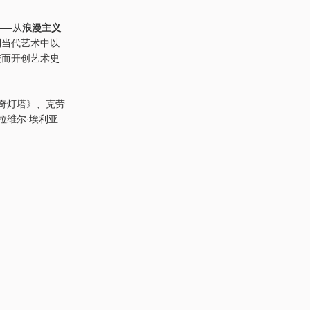
——从
浪漫主义
到当代艺术中以
进而开创艺术史
奇灯塔》、克劳
拉维尔·埃利亚