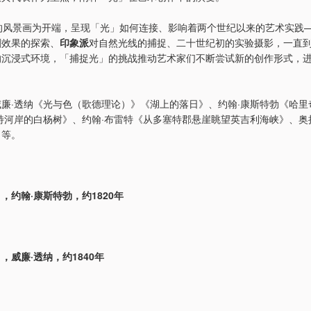
的风景画为开端，呈现「光」如何连接、影响着两个世纪以来的艺术实践
剧效果的探索、
印象派
对自然光线的捕捉、二十世纪初的实验摄影，一直
的沉浸式环境，「捕捉光」的挑战推动艺术家们不断尝试新的创作形式，
廉·透纳《光与色（歌德理论）》《湖上的落日》、约翰·康斯特勃《哈里
特河岸的白杨树》、约翰·布雷特《从多塞特郡悬崖眺望英吉利海峡》、奥
》等。
，约翰·康斯特勃，约1820年
，威廉·透纳，约1840年