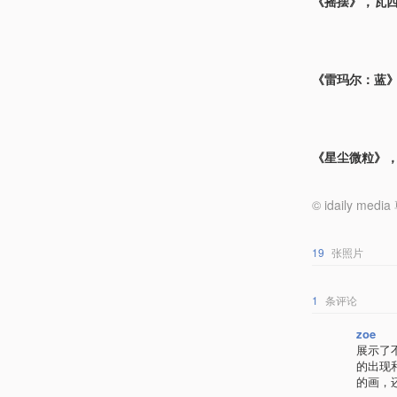
《摇摆》，瓦西
《雷玛尔：蓝》
《星尘微粒》，
© idaily
19
张照片
1
条评论
zoe
展示了
的出现
的画，