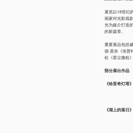
展览以18世纪
画家对光影戏
光为媒介打造
的新篇章。
重要展品包括威
德·莫奈《埃普
松《星尘微粒
部分展出作品
《哈里奇灯塔》
《湖上的落日》