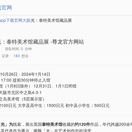
载官网
app下载官网
大阪
光：泰特美术馆藏品展
光：泰特美术馆藏品展 -尊龙官方网站
排队时间
0
分钟
记录
183
想去
10月26日 - 2024年1月14日
 - 17:00 提前30分钟停止入馆
馆（1月8日除外） 12月31日、1月1日闭馆
大阪市北区中之島4-3-1
之岛美术馆（5层展示室）
2100日元 大学及高中生：1500日元 初中及小学生：500日元
「光」为
线索，展出英国
泰特美术馆
收藏的
约120件
作品，年代跨越200
及其代表作为重点，阐释「光」在艺术创作中的演变。