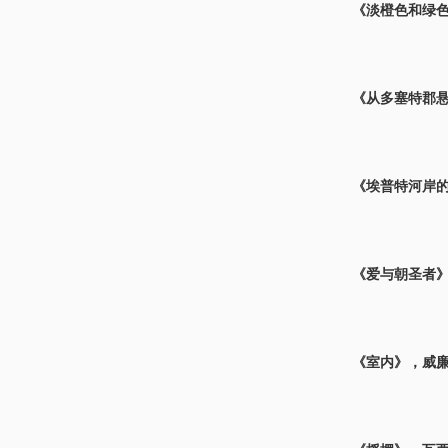
《淡橙色和绿色
《从多塞特郡悬
《埃普特河岸的
《爱与朝圣者》，
《室内》，威廉