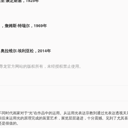
里·康定斯基，1925年
，詹姆斯·特瑞尔，1969年
奥拉维尔·埃利亚松，2014年
 media 尊龙官方网站的版权所有，未经授权禁止使用。
不同时代画家对于“光”在作品中的运用。从运用光表达宗教到通过光表达透视关
和后来运用光的原理完成的装置艺术，展览层层递进，十分震撼。见到了尤其喜
还是很值的。