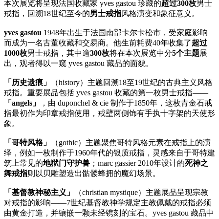
本次展览将呈现法国收藏家 yves gastou 珍藏的
超过300枚
男士
戒指，回溯18世纪至今的
男士戒指
风格演变和象征意义。
yves gastou
1948年出生于法国南部卡尔卡松市，受家庭影响
而成为一名古董收藏和交易商。他生前耗费40年收集了
超过
1000枚
男士戒指，其中逾
300枚
将在本次展览中分
5个主题
展
出，观者得以一窥 yves gastou 藏品的面貌。
「历史遗痕」
（history）主题回溯18至19世纪的古典主义风格
戒指。重要展品包括 yves gastou 收藏的第一枚男士戒指——
「angels」
，由 duponchel & cie 制作于1850年，这枚青金石戒
指最初作为印章戒指使用，戒壁两侧饰有手执十字架的天使形
象。
「哥特风格」
（gothic）主题聚焦哥特风格元素在戒指上的演
绎，例如一枚制作于1960年代的银质戒指，灵感来自于哥特建
筑上常见的
地狱门守护兽
；marc gassier 2010年设计的
死神之
舞戒指
则以贝雕塑造出骷髅蜂拥的魔幻场景。
「基督教神秘主义」
（christian mystique）主题展品呈现宗教
对戒指的影响——7世纪基督教神学规定主教佩戴的戒指必须
由黄金打造，并镶嵌一颗未经镌刻的宝石。yves gastou 藏品中