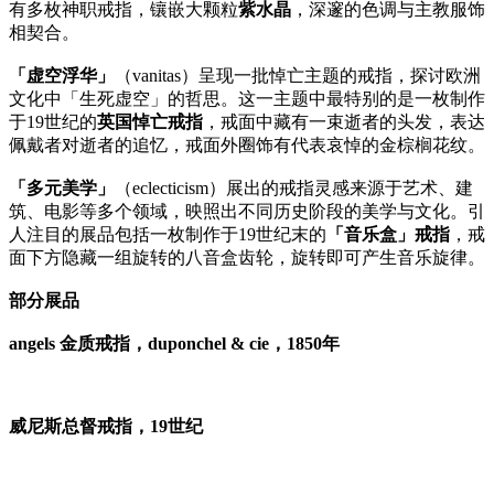
有多枚神职戒指，镶嵌大颗粒
紫水晶
，深邃的色调与主教服饰
相契合。
「虚空浮华」
（vanitas）呈现一批悼亡主题的戒指，探讨欧洲
文化中「生死虚空」的哲思。这一主题中最特别的是一枚制作
于19世纪的
英国悼亡戒指
，戒面中藏有一束逝者的头发，表达
佩戴者对逝者的追忆，戒面外圈饰有代表哀悼的金棕榈花纹。
「多元美学」
（eclecticism）展出的戒指灵感来源于艺术、建
筑、电影等多个领域，映照出不同历史阶段的美学与文化。引
人注目的展品包括一枚制作于19世纪末的
「音乐盒」戒指
，戒
面下方隐藏一组旋转的八音盒齿轮，旋转即可产生音乐旋律。
部分展品
angels 金质戒指，duponchel & cie，1850年
威尼斯总督戒指，19世纪