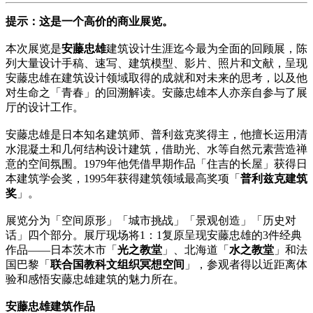
提示：这是一个高价的商业展览。
本次展览是
安藤忠雄
建筑设计生涯迄今最为全面的回顾展，陈
列大量设计手稿、速写、建筑模型、影片、照片和文献，呈现
安藤忠雄在建筑设计领域取得的成就和对未来的思考，以及他
对生命之「青春」的回溯解读。安藤忠雄本人亦亲自参与了展
厅的设计工作。
安藤忠雄是日本知名建筑师、普利兹克奖得主，他擅长运用清
水混凝土和几何结构设计建筑，借助光、水等自然元素营造禅
意的空间氛围。1979年他凭借早期作品「住吉的长屋」获得日
本建筑学会奖，1995年获得建筑领域最高奖项「
普利兹克建筑
奖
」。
展览分为「空间原形」「城市挑战」「景观创造」「历史对
话」四个部分。展厅现场将1：1复原呈现安藤忠雄的3件经典
作品——日本茨木市「
光之教堂
」、北海道「
水之教堂
」和法
国巴黎「
联合国教科文组织冥想空间
」，参观者得以近距离体
验和感悟安藤忠雄建筑的魅力所在。
安藤忠雄建筑作品