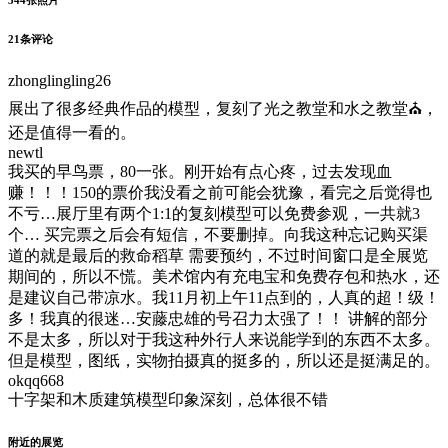
21
条评论
zhonglingling26
展出了很多经典作品的模型，复刻了光之教堂和水之教堂⛪，
还是值得一看的。
newtl
我买的早鸟票，80一张。刚开始有点心疼，过去发现血
赚！！！150的票价我没看之前可能会犹豫，看完之后觉得也
不亏…展厅里有两个1:1的复刻模型可以免费参观，一共就3
个… 买完票之后会有短信，不要删掉。向我这种忘记购买渠
道的就是最后的救命稻草 需要预约，不过时间窗口是全展览
期间的，所以不慌。美术馆内有充电宝和免费存包和热水，还
是建议自己带凉水。我11月初上午11点到的，人真的超！级！
多！我真的很迷…安藤忠雄的号召力太强了！！ 讲解的部分
不是太多，所以对于我这种外行人来说能学到的东西不太多。
但是模型，图纸，实物拍摄真的挺多的，所以还是挺满足的。
okqq668
十字架和木质建筑模型印象深刻，总体很不错
附近的展览