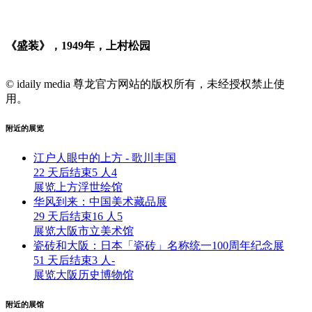
《盛装》，1949年，上村松园
© idaily media 尊龙官方网站的版权所有，未经授权禁止使
用。
附近的展览
江户人眼中的上方 - 歌川丰国
22 天后结束
5 人
4
展览
上方浮世绘馆
华风到来：中国美术藏品展
29 天后结束
16 人
5
展览
大阪市立美术馆
瓷砖和大阪：日本「瓷砖」名称统一100周年纪念展
51 天后结束
3 人
-
展览
大阪历史博物馆
附近的展馆