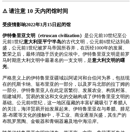
⚠️ 请注意 10 天内闭馆时间
受疫情影响2022年3月15日起闭馆
伊特鲁里亚文明（etruscan civilization）
是公元前10世纪至公
元前1世纪
意大利亚平宁半岛
的古代文明，公元前6世纪达到鼎
盛，公元前1世纪被罗马帝国所吞并，在历经1000年的发展、
繁荣之后，最终消隐于历史的尘埃中。伊特鲁里亚文明是前罗
马时期意大利文明中最著名的一支文明，是
意大利文明的曙
光
。
严格意义上的伊特鲁里亚疆域以阿诺河和台伯河为界，包括现
在的托斯卡纳、翁布里亚的一部分，以及罗马北部的拉丁姆的
一部分。伊特鲁里亚人在此定居繁衍、发展农业、构筑村落、
组建城邦。贸易的发达和文化的交融构成了伊特鲁里亚文明的
基础。公元前8世纪，这一地区蕴藏的丰富矿藏吸引了希腊人
的关注，海洋贸易开始发展起来。伊特鲁里亚在与希腊、腓尼
基-布匿等文化的接触中，手工业、商业逐渐兴盛，其生产的
布凯罗黑陶、金银器和青铜器遍及地中海沿岸。