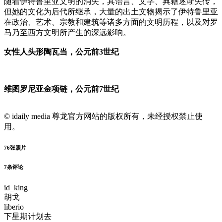
随着伊特鲁里亚文明的消失，其语言、文字、典籍逐渐失传，
但她的文化为后代所继承，大量的出土文物揭示了伊特鲁里亚
在政治、艺术、宗教和建筑等诸多方面的文明历程，以及对罗
马乃至西方文明所产生的深远影响。
女性人头形陶瓦当，公元前3世纪
维图罗尼亚金项链，公元前7世纪
© idaily media 尊龙官方网站的版权所有，未经授权禁止使
用。
76
张照片
7
条评论
id_king
胡戈
liberio
下星期计划去