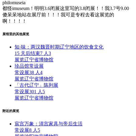
philomuseia
都怪imuseum！明明3.6闭展这里写的3.8闭展！！我3.7号9.00
傻呆呆地站在展厅前！！！我可是专程去看这展览的
啊！！！！
展馆里的其他展览
知·味：两汉魏晋时期辽宁地区的饮食文化
15 天后结束
7 人
3
展览
辽宁省博物馆
珍品馆常设展
常设展
38 人
4
展览
辽宁省博物馆
「古代辽宁」陈列展
常设展
301 人
5
展览
辽宁省博物馆
附近的展览
宸宫万象：清宫家具与帝后生活
常设展
8 人
5