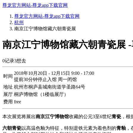
尊龙官方网站-尊龙app下载官网
尊龙官方网站-尊龙app下载官网
杭州
南京江宁博物馆藏六朝青瓷展
南京江宁博物馆藏六朝青瓷展 
0
记录
3
想去
2018年10月20日 - 12月15日 9:00 - 17:00
时间
提前30分钟停止入馆 周一闭馆
地址
杭州市桐庐县城南街道学圣路64号
展厅
桐庐博物馆（1楼临展厅）
费用
free
本次展览将展出
南京江宁博物馆
收藏的公元3至6世纪
青瓷
，根
六朝青瓷
以高温色釉为特征，特别是铁元素为着色剂的
青釉
，