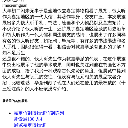
imuseumguan
大年初二闲来无事于是坐地铁去嘉定博物馆看了展览，钱大昕
作为嘉定地区的一代大儒，其著作等身，交友广泛。本次展览
展出多为钱大昕手札，书法，绘画和个人物品以及墓志拓片，
不仅介绍了钱大昕的一生，还扩展了嘉定地区流派的历史沿革
和钱大昕作为一代大儒和周边朋友的感情，也展出了许多同样
有名的钱大昕好友，如纪昀，毕沅等，有许多的书法墨迹和名
人手札，因此很值得一看，相信会对乾嘉学派有更多的了解！
知不足后生
还是很不错的。钱大昕先生作为乾嘉学派的代表，在这个展览
中突出地展示了他的学术成果，同时也关注到他在书画艺术方
面的成就，给了我另一种观察古代先贤的角度。但展览中提到
钱大昕先生与阮元的交往，但没有与阮元相关的展品或者介
绍，比较遗憾，毕竟刊刻了现在人们还在使用的最权威的《十
三经注疏》的人不应该没有介绍。
展馆里的其他展览
嘉定竹刻博物馆竹刻陈列
常设展
130 人
4
展览
嘉定博物馆