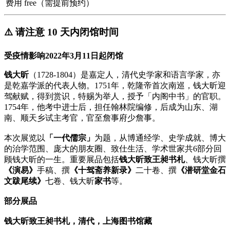
费用
free（需提前预约）
⚠️ 请注意 10 天内闭馆时间
受疫情影响2022年3月11日起闭馆
钱大昕
（1728-1804）是嘉定人，清代史学家和语言学家，亦
是乾嘉学派的代表人物。1751年，乾隆帝首次南巡，钱大昕迎
驾献赋，得到赏识，特赐为举人，授予「内阁中书」的官职。
1754年，他考中进士后，担任翰林院编修，后成为山东、湖
南、顺天乡试主考官，官至詹事府少詹事。
本次展览以
「一代儒宗」
为题，从博通经学、史学成就、博大
的治学范围、庞大的朋友圈、致仕生活、学术世家共6部分回
顾钱大昕的一生。重要展品包括
钱大昕致王昶书札
、钱大昕撰
《演易》
手稿、撰
《十驾斋养新录》
二十卷、撰
《潜研堂金石
文跋尾续》
七卷、钱大昕
家书
等。
部分展品
钱大昕致王昶书札，清代，上海图书馆藏