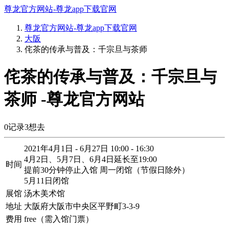
尊龙官方网站-尊龙app下载官网
尊龙官方网站-尊龙app下载官网
大阪
侘茶的传承与普及：千宗旦与茶师
侘茶的传承与普及：千宗旦与
茶师 -尊龙官方网站
0
记录
3
想去
2021年4月1日 - 6月27日 10:00 - 16:30
4月2日、5月7日、6月4日延长至19:00
时间
提前30分钟停止入馆 周一闭馆（节假日除外）
5月11日闭馆
展馆
汤木美术馆
地址
大阪府大阪市中央区平野町3-3-9
费用
free（需入馆门票）