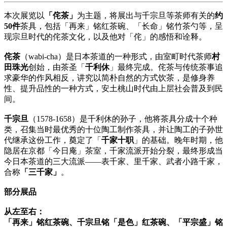
本次展览以
「侘茶」
为主题，将展出与千宗旦等茶师有关的
约
50件
茶具，包括「再来」铭红茶碗、「长命」铭竹茶勺等，呈
现宗旦时代的侘茶文化，以及他对「侘」的感悟和诠释。
侘茶
（wabi-cha）是日本茶道的一种形式，由室町时代茶师
村
田珠光
创始，由茶圣「
千利休
」最终完成。侘茶与传统茶事追
求豪华的作风相反，讲究以简朴自然的方式饮茶，是修身养
性、提升品性的一种方式，安土桃山时代由上层社会普及到民
间。
千宗旦
（1578-1658）是千利休的孙子，他将茶具分成十个种
类，召集当时最优秀的十位陶工制作茶具，并让陶工的子孙世
代继承这份工作，奠定了「
千家十职
」的基础。晚年时期，他
隐居在京都「今日庵」茶室，千家流派开始分裂，最终形成当
今日本茶道的三大流派——表千家、里千家、武者小路千家，
合称
「三千家」
。
部分展品
从左至右：
「再来」铭红茶碗、千宗旦铭「是色」红茶碗、「平宗盛」铭