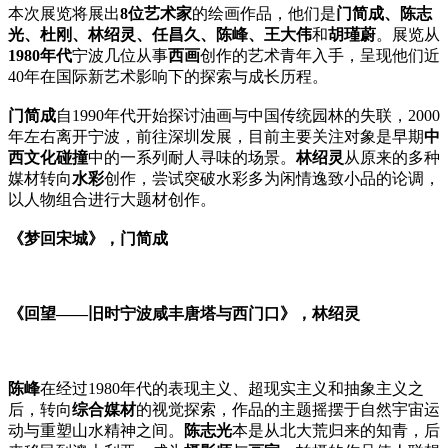
本次展览将展出
8位艺术家
的绘画作品，他们是
门简成、陈志
光、杜刚、林绍灵、任昌久、陈峰、王大伟
和
胡瑾蔚
。展览从
1980年代
宁波几位从事
西画
创作的艺术青年入手，呈现他们近
40年在国际新艺术影响下的探索与成长历程。
门简成
自1990年代开始探讨油画与中国传统园林的失联，2000
年左右离开宁波，前往深圳发展，目前主要关注对象是早期
中
西文化碰撞
中的一系列耐人寻味的场景。
林绍灵
从原来的多种
媒材转向
水彩
创作，尝试突破水彩多为闲情逸致小品的论调，
以人物组合进行大题材创作。
《梦回宋城》，门简成
《回望——旧时宁波咸丰唐塔与西门口》，林绍灵
陈峰
在经过1980年代的表现主义、超现实主义和抽象主义之
后，转向
综合媒材
的视觉探索，作品的主题摇摆于自然宇宙运
动与重塑山水精神之间。
陈志光
本是从北大荒归来的知青，后