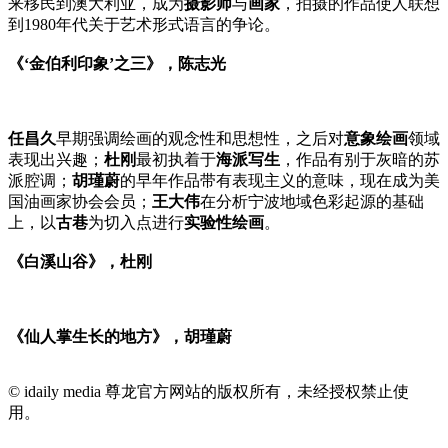
来移民到澳大利亚，成为
摄影师
与
画家
，拍摄的作品使人联想
到1980年代关于艺术形式语言的争论。
《‘金伯利印象’之三》，陈志光
任昌久
早期强调绘画的观念性和思想性，之后对
意象绘画
领域
表现出兴趣；
杜刚
最初执着于
海派写生
，作品有别于灰暗的苏
派腔调；
胡瑾蔚
的早年作品带有表现主义的意味，现在成为美
国油画家协会会员；
王大伟
在分析宁波地域色彩起源的基础
上，以
古巷
为切入点进行
实验性绘画
。
《白溪山谷》，杜刚
《仙人掌生长的地方》，胡瑾蔚
© idaily media 尊龙官方网站的版权所有，未经授权禁止使
用。