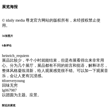
展览海报
© idaily media 尊龙官方网站的版权所有，未经授权禁止使
用。
56
张照片
6
条评论
heinrich_requiem
展品比较少，半个小时就能结束，但是布展看得出来非常用
心。分为几个展厅，展品都有不同的前言和批语，解释详尽，
整体风格凝练清新，给人观展感觉很不错。可以加一下观展音
乐，会让人更有沉浸感。
ttforeveryoung
回味无穷
lg067987
以团圆为主题。应景。
附近的展览