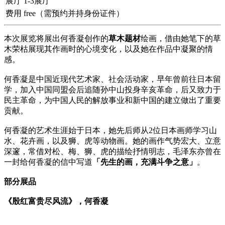
展厅
1-3展厅
费用
free（需预约并持身份证件）
本次展览将展出何香凝创作的
草木题材
绘画，借由她笔下的草
木荣枯展现其作画时的心境变化，以及她在作品中凝聚的情
感。
何香凝是中国近现代艺术家、社会活动家，早年曾前往日本留
学，加入中国同盟会后追随孙中山投身辛亥革命，后又致力于
民主革命，为中国人民的解放事业和新中国的建立做出了重要
贡献。
何香凝的艺术生涯始于日本，她先后师从2位日本画师学习山
水、花卉画，以及狮、虎等动物画。她的画作气势宏大、立意
深邃，常借对松、梅、狮、虎的描绘抒情明志，毛泽东亦曾在
一封给何香凝的信中写道
「先生的画，充满斗争之意」
。
部分展品
《殷红富贵尽风流》，何香凝