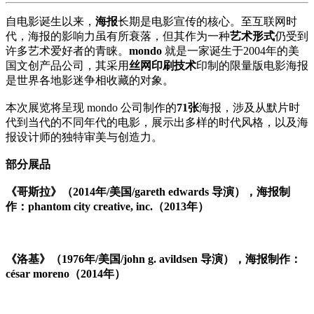
自电影诞生以来，
海报
长期是电影宣传的核心。至互联网时
代，海报的影响力虽有所衰落，但其作为一种
艺术形式
仍受到
许多艺术爱好者的青睐。
mondo
就是一家诞生于2004年的美
国文创产品公司，其采用
丝网印刷技术
印制的限量版电影海报
是世界各地影迷争相收藏的对象。
本次展览将呈现 mondo 公司制作的
71张
海报，涉及从默片时
代到当代的不同年代的电影，展示出多样的时代风格，以及海
报设计师的独特审美与创造力。
部分展品
《哥斯拉》（2014年/美国/gareth edwards 导演），海报制
作：phantom city creative, inc.（2013年）
《洛基》（1976年/美国/john g. avildsen 导演），海报制作：
césar moreno（2014年）