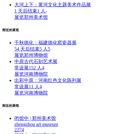
大河上下：黄河文化主题美术作品展
1 天后结束
1 人
-
展览
郑州美术馆
附近的展览
千秋德化：福建德化窑瓷器展
54 天后结束
5 人
5
展览
郑州博物馆
中原古代石刻艺术展
常设展
152 人
4
展览
河南博物院
出彩中原：河南红色文化陈列展
常设展
11 人
4
展览
河南博物院
附近的展馆
闭馆中 | 郑州美术馆
zhengzhou art museum
227
4