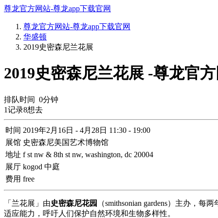
尊龙官方网站-尊龙app下载官网
尊龙官方网站-尊龙app下载官网
华盛顿
2019史密森尼兰花展
2019史密森尼兰花展 -尊龙官
排队时间
0
分钟
1
记录
8
想去
时间
2019年2月16日 - 4月28日 11:30 - 19:00
展馆
史密森尼美国艺术博物馆
地址
f st nw & 8th st nw, washington, dc 20004
展厅
kogod 中庭
费用
free
「兰花展」由
史密森尼花园
（smithsonian garden
适应能力，呼吁人们保护自然环境和生物多样性。