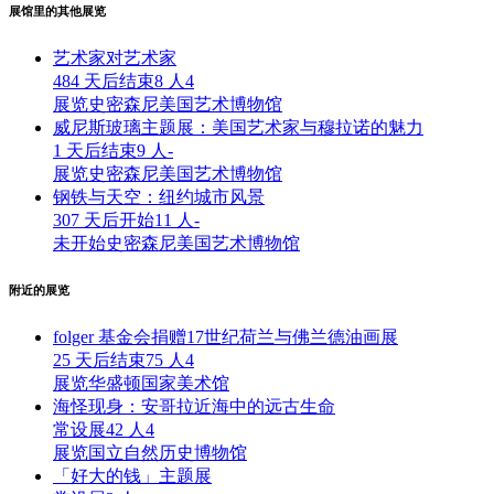
展馆里的其他展览
艺术家对艺术家
484 天后结束
8 人
4
展览
史密森尼美国艺术博物馆
威尼斯玻璃主题展：美国艺术家与穆拉诺的魅力
1 天后结束
9 人
-
展览
史密森尼美国艺术博物馆
钢铁与天空：纽约城市风景
307 天后开始
11 人
-
未开始
史密森尼美国艺术博物馆
附近的展览
folger 基金会捐赠17世纪荷兰与佛兰德油画展
25 天后结束
75 人
4
展览
华盛顿国家美术馆
海怪现身：安哥拉近海中的远古生命
常设展
42 人
4
展览
国立自然历史博物馆
「好大的钱」主题展