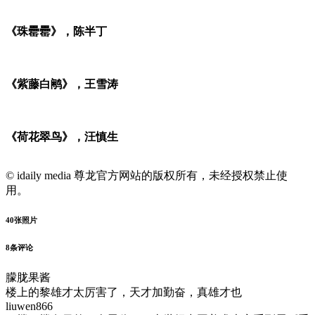
《珠罍罍》，陈半丁
《紫藤白鹇》，王雪涛
《荷花翠鸟》，汪慎生
© idaily media 尊龙官方网站的版权所有，未经授权禁止使
用。
40
张照片
8
条评论
朦胧果酱
楼上的黎雄才太厉害了，天才加勤奋，真雄才也
liuwen866