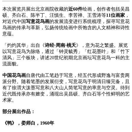
本次展览共展出北京画院收藏的
近60件
绘画，创作者包括吴昌
硕、齐白石、陈半丁、汪慎生、李苦禅、王雪涛等
11位画家
，
对近代中国
写意花鸟画
的发展流变进行系统梳理，探寻写意花
鸟画的传承与革新，弘扬传统绘画中所饱含的人文精神和诗性
意蕴。
「灼灼其华」出自《
诗经·周南·桃夭
》，意为花之繁盛。展览
以写意花鸟为脉络，通过「钟灵毓秀」「红花墨叶」和「竹下
清风」三个板块，讲述20世纪初期北京画坛写意花鸟一科的主
流面貌。
中国花鸟画
自唐代由工笔趋于写意，经五代形成野逸与富贵两
派分野。随着笔墨的发展衍变，写意花鸟于明清日臻完备，且
有了徐渭大泼墨写意和八大山人简笔写意的率意与空灵。待到
近代既传承亦有嬗变，涌现出吴昌硕、齐白石等个性鲜明的艺
术家。
部分展出作品：
《鸭》，娄师白，1960年