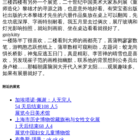
三楼四楼有另外一个展览，二十世纪中国美术大家系列展《重
师造化》黎雄才的寻源之路，也是意外地好看。有荣宝斋出版
社出版的大本黎雄才先生的六册作品集放在桌上可以翻阅，先
生功底深厚、字画特别耐看。我五月里去过俩次，展厅玻璃和
灯光影响拍照，就站到画前、坐在桌边看看就很好了。
gniykitty
一楼陈半丁很喜欢，二楼看到大师的画都亮了，菖蒲鸭寥寥数
笔，游鸭憨态跃然纸上，蒲草数根可窥刚劲，左题词：蛟龙尚
惧长桥影，神鬼应逃五日门，真是精彩。李苦禅的晴雪也是喜
欢，另发现崔子范的画稚拙幽默，联系他的背景想到公务员出
身卢梭……那幅朝露脑洞大开代入米罗太阳……观展趣味多。
如果有展册就好了。
附近的展览
加埃塔诺·佩谢：人无完人
54 天后结束
108 人
5
展览
今日美术馆
上海市历史博物馆藏旗袍与女性文化展
1 天后结束
68 人
4
展览
中国妇女儿童博物馆
布鲁斯·瑙曼：ok ok ok