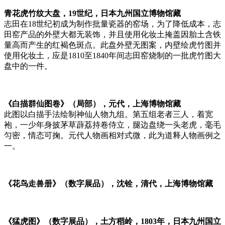
青花虎竹纹大盘，19世纪，日本九州国立博物馆藏
志田在18世纪初成为制作批量瓷器的窑场，为了降低成本，志
田窑产品的外壁大都无装饰，并且使用化妆土掩盖因胎土含铁
量高而产生的红褐色斑点。此盘外壁无图案，内壁绘虎竹图并
使用化妆土，应是1810至1840年间志田窑烧制的一批虎竹图大
盘中的一件。
《白描群仙图卷》（局部），元代，上海博物馆藏
此图以白描手法绘制神仙人物九组。第五组老者三人，着宽
袍，一少年身披茅草薜荔持卷侍立，腿边盘绕一头老虎，毫毛
匀密，情态可掬。元代人物画相对式微，此为道释人物画例之
一。
《花鸟走兽册》（数字展品），沈铨，清代，上海博物馆藏
《猛虎图》（数字展品），土方稻岭，1803年，日本九州国立