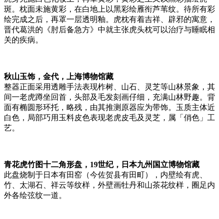
斑。枕面未施黄彩，在白地上以黑彩绘雁衔芦苇纹。待所有彩
绘完成之后，再罩一层透明釉。虎枕有着吉祥、辟邪的寓意，
晋代葛洪的《肘后备急方》中就主张虎头枕可以治疗与睡眠相
关的疾病。
秋山玉饰，金代，上海博物馆藏
整器正面采用透雕手法表现柞树、山石、灵芝等山林景象，其
间一老虎蹲坐回首，头部及毛发刻画仔细，充满山林野趣。背
面有椭圆形环托，略残，由其推测原器应为带饰。玉质主体近
白色，局部巧用玉料皮色表现老虎皮毛及灵芝，属「俏色」工
艺。
青花虎竹图十二角形盘，19世纪，日本九州国立博物馆藏
此盘烧制于日本有田窑（今佐贺县有田町），内壁绘有虎、
竹、太湖石、祥云等纹样，外壁画牡丹和山茶花纹样，圈足内
外各绘弦纹一道。