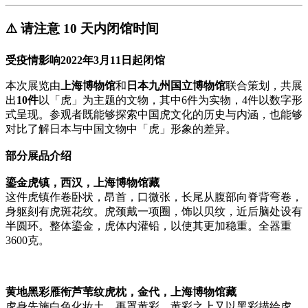
⚠️ 请注意 10 天内闭馆时间
受疫情影响2022年3月11日起闭馆
本次展览由
上海博物馆
和
日本九州国立博物馆
联合策划，共展
出
10件
以「虎」为主题的文物，其中6件为实物，4件以数字形
式呈现。参观者既能够探索中国虎文化的历史与内涵，也能够
对比了解日本与中国文物中「虎」形象的差异。
部分展品介绍
鎏金虎镇，西汉，上海博物馆藏
这件虎镇作卷卧状，昂首，口微张，长尾从腹部向脊背弯卷，
身躯刻有虎斑花纹。虎颈戴一项圈，饰以贝纹，近后脑处设有
半圆环。整体鎏金，虎体内灌铅，以使其更加稳重。全器重
3600克。
黄地黑彩雁衔芦苇纹虎枕，金代，上海博物馆藏
虎身先施白色化妆土，再罩黄彩，黄彩之上又以黑彩描绘虎