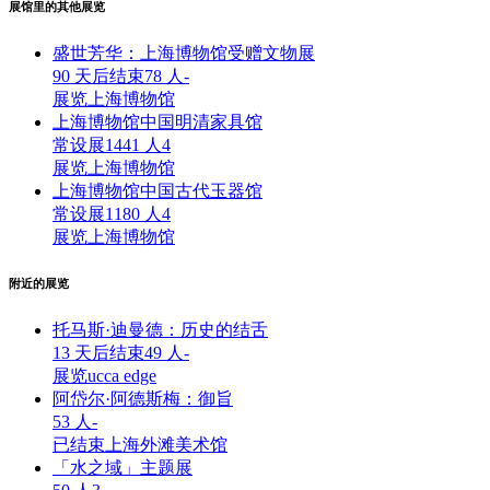
展馆里的其他展览
盛世芳华：上海博物馆受赠文物展
90 天后结束
78 人
-
展览
上海博物馆
上海博物馆中国明清家具馆
常设展
1441 人
4
展览
上海博物馆
上海博物馆中国古代玉器馆
常设展
1180 人
4
展览
上海博物馆
附近的展览
托马斯·迪曼德：历史的结舌
13 天后结束
49 人
-
展览
ucca edge
阿岱尔·阿德斯梅：御旨
53 人
-
已结束
上海外滩美术馆
「水之域」主题展