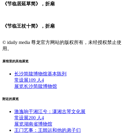
《节临居延草简》，折扇
《节临王杖十简》，折扇
© idaily media 尊龙官方网站的版权所有，未经授权禁止使
用。
展馆里的其他展览
长沙简牍博物馆基本陈列
常设展
109 人
4
展览
长沙简牍博物馆
附近的展览
激逸响于湘江兮：潇湘古琴文化展
常设展
200 人
4
展览
湖南省博物馆
王门艺事：王闿运和他的弟子们