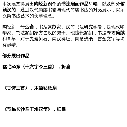
本次展览将展出
陶经新
创作的
书法扇面作品51幅
，以及部分
馆
藏汉简
，通过汉代简牍书籍与现代简牍书法的对比展示，揭示
汉简书法艺术的美学理念。
陶经新，号
远斋
，书法篆刻家、汉简书法研究学者，是现代印
学家、书法篆刻家方去疾的弟子。他擅长篆刻，书法专攻
简牍
和章草，对于先秦刻石、两汉碑版、简帛残纸、吉金文字等均
有涉猎。
部分展出作品
临毛泽东《十六字令三首》，折扇
《古诗三首》，木简贴纸扇
《节临长沙马王堆汉简》，纸扇