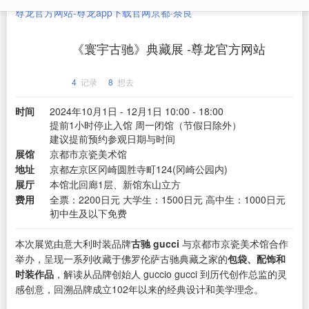
尊龙官方网站-尊龙app下载官网
京都·奈良
《寰宇古驰》典藏展 -尊龙官方网站
4
记录
8
想去
时间
2024年10月1日 - 12月1日 10:00 - 18:00
提前1小时停止入馆 周一闭馆（节假日除外）
建议提前预约参观日期与时间
展馆
京都市京瓷美术馆
地址
京都左京区冈崎圆胜寺町124(冈崎公园内)
展厅
本馆北回廊1层、新馆东山立方
费用
全票：2200日元 大学生：1500日元 高中生：1000日元
初中生及以下免费
本次展览由意大利时装品牌
古驰 gucci
与京都市京瓷美术馆合作
举办，呈现一系列收藏于佛罗伦萨古驰典藏之家的
包袋、配饰和
时装作品
，解读从品牌创始人 guccio gucci 到历代创作总监的灵
感创意，回溯品牌成立102年以来的经典设计和美学理念。