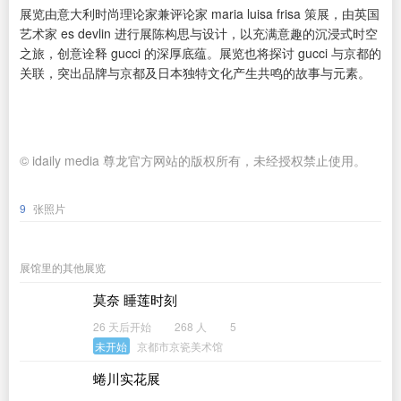
展览由意大利时尚理论家兼评论家 maria luisa frisa 策展，由英国
艺术家 es devlin 进行展陈构思与设计，以充满意趣的沉浸式时空
之旅，创意诠释 gucci 的深厚底蕴。展览也将探讨 gucci 与京都的
关联，突出品牌与京都及日本独特文化产生共鸣的故事与元素。
© idaily media 尊龙官方网站的版权所有，未经授权禁止使用。
9
张照片
展馆里的其他展览
莫奈 睡莲时刻
26 天后开始
268 人
5
未开始
京都市京瓷美术馆
蜷川实花展