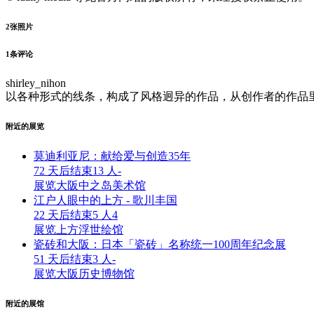
2
张照片
1
条评论
shirley_nihon
以各种形式的线条，构成了风格迥异的作品，从创作者的作品
附近的展览
莫迪利亚尼：献给爱与创造35年
72 天后结束
13 人
-
展览
大阪中之岛美术馆
江户人眼中的上方 - 歌川丰国
22 天后结束
5 人
4
展览
上方浮世绘馆
瓷砖和大阪：日本「瓷砖」名称统一100周年纪念展
51 天后结束
3 人
-
展览
大阪历史博物馆
附近的展馆