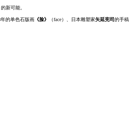
art）的新可能。
28年的单色石版画
《脸》
（face）、日本雕塑家
矢延宪司
的手稿