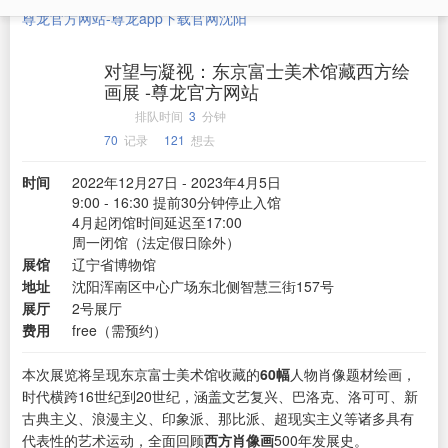
尊龙官方网站-尊龙app下载官网
沈阳
对望与凝视：东京富士美术馆藏西方绘
画展 -尊龙官方网站
排队时间
3
分钟
70
记录
121
想去
时间
2022年12月27日 - 2023年4月5日
9:00 - 16:30 提前30分钟停止入馆
4月起闭馆时间延迟至17:00
周一闭馆（法定假日除外）
展馆
辽宁省博物馆
地址
沈阳浑南区中心广场东北侧智慧三街157号
展厅
2号展厅
费用
free（需预约）
本次展览将呈现东京富士美术馆收藏的
60幅
人物肖像题材绘画，
时代横跨16世纪到20世纪，涵盖文艺复兴、巴洛克、洛可可、新
古典主义、浪漫主义、印象派、那比派、超现实主义等诸多具有
代表性的艺术运动，全面回顾
西方肖像画
500年发展史。