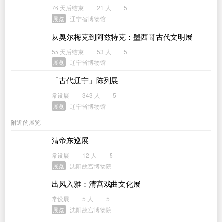
76 天后结束
21 人
5
展览
辽宁省博物馆
从奥尔梅克到阿兹特克：墨西哥古代文明展
55 天后结束
53 人
5
展览
辽宁省博物馆
「古代辽宁」陈列展
常设展
343 人
5
展览
辽宁省博物馆
附近的展览
清帝东巡展
常设展
12 人
5
展览
沈阳故宫博物院
出风入雅：清宫戏曲文化展
常设展
5 人
5
展览
沈阳故宫博物院