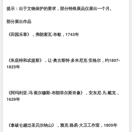
提示：出于文物保护的要求，部分特殊展品仅展出一个月。
部分展出作品
《田园乐章》，弗朗索瓦·布歇，1743年
《朱庇特和忒提斯》，让·奥古斯特·多米尼克·安格尔，约1807-
1825年
《阿玛利亚·冯·索尔穆斯-布朗菲尔斯肖像》，安东尼·凡·戴克，
1629年
《拿破仑越过圣贝尔纳山》，雅克·路易·大卫工作室，1805年