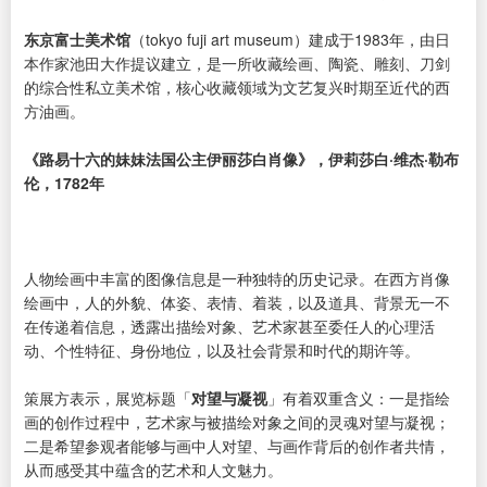
东京富士美术馆
（tokyo fuji art museum）建成于1983年，由日
本作家池田大作提议建立，是一所收藏绘画、陶瓷、雕刻、刀剑
的综合性私立美术馆，核心收藏领域为文艺复兴时期至近代的西
方油画。
《路易十六的妹妹法国公主伊丽莎白肖像》，伊莉莎白·维杰·勒布
伦，1782年
人物绘画中丰富的图像信息是一种独特的历史记录。在西方肖像
绘画中，人的外貌、体姿、表情、着装，以及道具、背景无一不
在传递着信息，透露出描绘对象、艺术家甚至委任人的心理活
动、个性特征、身份地位，以及社会背景和时代的期许等。
策展方表示，展览标题「
对望与凝视
」有着双重含义：一是指绘
画的创作过程中，艺术家与被描绘对象之间的灵魂对望与凝视；
二是希望参观者能够与画中人对望、与画作背后的创作者共情，
从而感受其中蕴含的艺术和人文魅力。