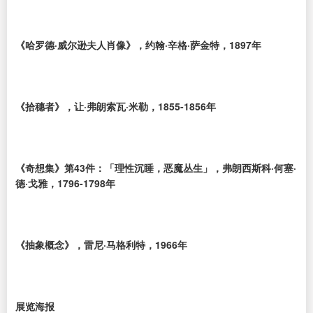
《哈罗德·威尔逊夫人肖像》，约翰·辛格·萨金特，1897年
《拾穗者》，让·弗朗索瓦·米勒，1855-1856年
《奇想集》第43件：「理性沉睡，恶魔丛生」，弗朗西斯科·何塞·
德·戈雅，1796-1798年
《抽象概念》，雷尼·马格利特，1966年
展览海报