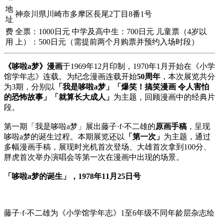
地
神奈川県川崎市多摩区長尾2丁目8番1号
址
费
全票：1000日元 中学及高中生：700日元 儿童票（4岁以
用
上）：500日元（需提前两个月购票并预约入场时段）
《哆啦a梦》漫画
于1969年12月印制，1970年1月开始在《小学
馆学年志》连载。为纪念漫画连载开始
50周年
，本次展览共分
为3期，分别以
「我是哆啦a梦」「爆笑！搞笑漫画 令人害怕
的恐怖故事」「就算长大成人」
为主题，回顾漫画中的经典片
段。
第一期「我是哆啦a梦」展出藤子·f·不二雄的
原画手稿
，呈现
哆啦a梦的诞生过程。本期展览还以
「第一次」
为主题，通过
多幅漫画手稿，展现时光机首次登场、大雄首次拿到100分、
胖虎首次举办演唱会等第一次在漫画中出现的场景。
「哆啦a梦的诞生」，1978年11月25日号
藤子·f·不二雄为《小学馆学年志》1至6年级不同年龄层杂志绘