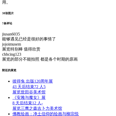
用。
38
张照片
7
条评论
jiusan6035
能够遇见已经是很好的事情了
jojoimusem
展览特别棒 值得欣赏
chhcing123
展览的部分不能拍照 都是各个时期的原画
附近的展览
彼得兔 出版120周年展
43 天后结束
72 人
5
展览
世田谷美术馆
《安雅与魔女》展
8 天后结束
12 人
-
展览
三鹰之森吉卜力美术馆
佛教绘画：净土信仰的绘画与柳宗悦