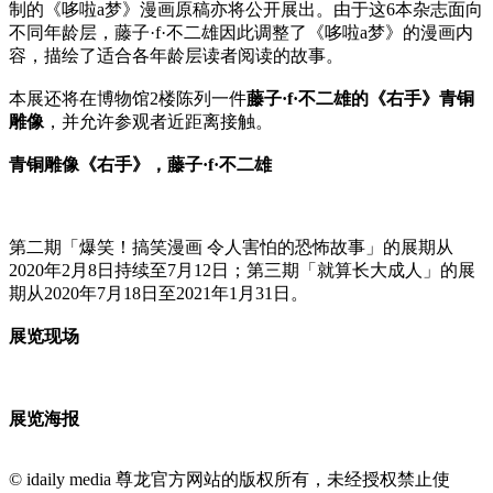
制的《哆啦a梦》漫画原稿亦将公开展出。由于这6本杂志面向
不同年龄层，藤子·f·不二雄因此调整了《哆啦a梦》的漫画内
容，描绘了适合各年龄层读者阅读的故事。
本展还将在博物馆2楼陈列一件
藤子·f·不二雄的《右手》青铜
雕像
，并允许参观者近距离接触。
青铜雕像《右手》，藤子·f·不二雄
第二期「爆笑！搞笑漫画 令人害怕的恐怖故事」的展期从
2020年2月8日持续至7月12日；第三期「就算长大成人」的展
期从2020年7月18日至2021年1月31日。
展览现场
展览海报
© idaily media 尊龙官方网站的版权所有，未经授权禁止使