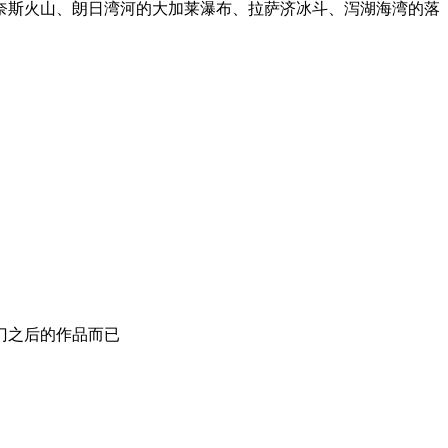
奈斯火山、朗日湾河的大加莱瀑布、拉萨济冰斗、泻湖海湾的落
门之后的作品而已