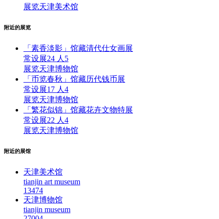
展览
天津美术馆
附近的展览
「素香淡影」馆藏清代仕女画展
常设展
24 人
5
展览
天津博物馆
「币览春秋」馆藏历代钱币展
常设展
17 人
4
展览
天津博物馆
「繁花似锦」馆藏花卉文物特展
常设展
22 人
4
展览
天津博物馆
附近的展馆
天津美术馆
tianjin art museum
1347
4
天津博物馆
tianjin museum
2700
4