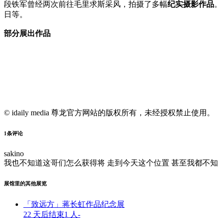
段铁军曾经两次前往毛里求斯采风，拍摄了多幅
纪实摄影作品
日等。
部分展出作品
© idaily media 尊龙官方网站的版权所有，未经授权禁止使用。
1
条评论
sakino
我也不知道这哥们怎么获得将 走到今天这个位置 甚至我都不
展馆里的其他展览
「致远方」蒋长虹作品纪念展
22 天后结束
1 人
-